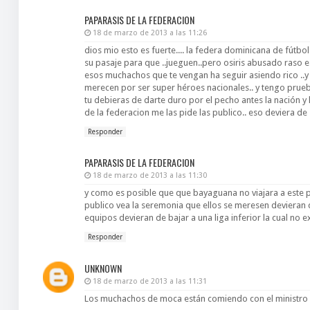
PAPARASIS DE LA FEDERACION
18 de marzo de 2013 a las 11:26
dios mio esto es fuerte.... la federa dominicana de fútbol
su pasaje para que ..jueguen..pero osiris abusado raso
esos muchachos que te vengan ha seguir asiendo rico ..y p
merecen por ser super héroes nacionales.. y tengo prueb
tu debieras de darte duro por el pecho antes la nación y 
de la federacion me las pide las publico.. eso deviera de 
Responder
PAPARASIS DE LA FEDERACION
18 de marzo de 2013 a las 11:30
y como es posible que que bayaguana no viajara a este 
publico vea la seremonia que ellos se meresen devieran d
equipos devieran de bajar a una liga inferior la cual no ex
Responder
UNKNOWN
18 de marzo de 2013 a las 11:31
Los muchachos de moca están comiendo con el ministro 