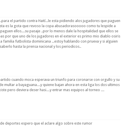
..para el partido contra Haití...le esta pidiendo alos jugadores que paguen
 esta es la gota que revoso la copa abusadorasooooo como tu lespide a
aguen ellos....su pasaje ..por lo menos dale la hospitalidad que ellos se
as por que uno de los jugadores en el exterior es primo mio diablo osiris
la familia futbolista dominicana ...estoy hablando con prueva y si alguien
saberlo hasta la prensa nacional y los periodicos..
partido cuando moca esperava un triunfo para coronarse con orgullo y su
e multar a bayaguana....y quiene bajan ahora en esta liga los dos ultimos
iste pero deviera deser hasi....y entrar mas equipos al torneo ....
de deportes espero que el aclare algo sobre este rumor