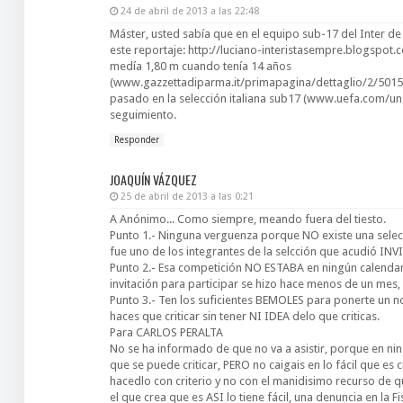
24 de abril de 2013 a las 22:48
Máster, usted sabía que en el equipo sub-17 del Inter 
este reportaje: http://luciano-interistasempre.blogspot
medía 1,80 m cuando tenía 14 años
(www.gazzettadiparma.it/primapagina/dettaglio/2/50150
pasado en la selección italiana sub17 (www.uefa.com/
seguimiento.
Responder
JOAQUÍN VÁZQUEZ
25 de abril de 2013 a las 0:21
A Anónimo... Como siempre, meando fuera del tiesto.
Punto 1.- Ninguna verguenza porque NO existe una selec
fue uno de los integrantes de la selcción que acudió INV
Punto 2.- Esa competición NO ESTABA en ningún calendario 
invitación para participar se hizo hace menos de un mes, 
Punto 3.- Ten los suficientes BEMOLES para ponerte un
haces que criticar sin tener NI IDEA delo que criticas.
Para CARLOS PERALTA
No se ha informado de que no va a asistir, porque en ning
que se puede criticar, PERO no caigais en lo fácil que es
hacedlo con criterio y no con el manidisimo recurso de 
el que crea que es ASI lo tiene fácil, una denuncia en la Fi