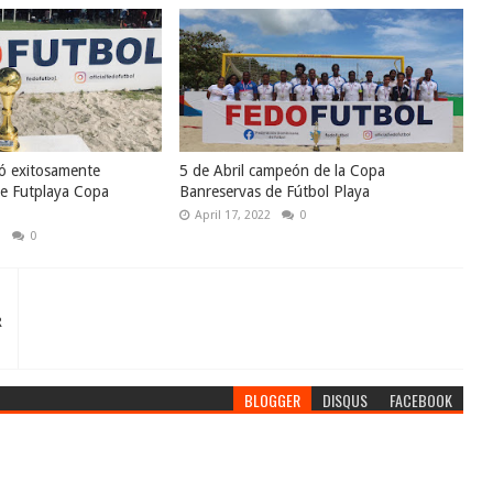
ó exitosamente
5 de Abril campeón de la Copa
de Futplaya Copa
Banreservas de Fútbol Playa
April 17, 2022
0
3
0
R
BLOGGER
DISQUS
FACEBOOK