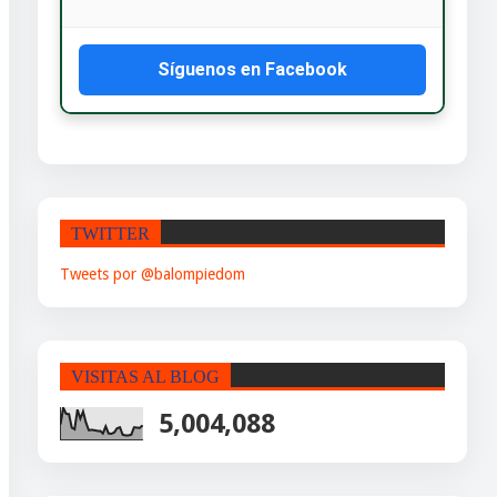
Síguenos en Facebook
TWITTER
Tweets por @balompiedom
VISITAS AL BLOG
5,004,088