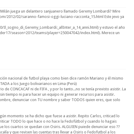
de Milán juega un delantero sanjuanero llamado Geremy Lombardi? Mire
.com/2012/02/saranno-famosi-oggi-luciano-racconta_15.html Este jevo ya
/Il_sogno_di_Geremy_Lombardi:_allInter_a_14_anni.html) y estuvo el año
under17/season=2012/teams/player=250047042/index.html). Merece un
ción nacional de futbol playa como bien dice ramón Mariano y él mismo
ITADA a los Juego bolivarianos en Lima (Perú)
de CONCACAF ni de FIFA , y por lo tanto...no se tenía previsto asistir. La
sin tiempo ni para hacer un equipo ni generar recursos para asistir.
 nombre, denunciar con TU nombre y saber TODOS quien eres, que solo
ún momento se ha dicho que fuese a asistir. Repito Carlos, criticad lo
 criticar TODO lo que hace o no hace la Fedofútbol y cuando lo hagais
que los cuartos se quedan con Osiris. ALGUIEN puiede denunciar eso ??
scalía y que revisen las cuentas tras llevar a Osiris o Fedofutbol a los