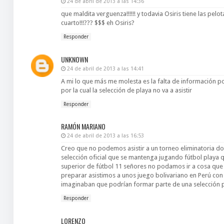
24 de abril de 2013 a las 14:36
que maldita verguenza!!!!!! y todavia Osiris tiene las pel
cuarto!!!??? $$$ eh Osiris?
Responder
UNKNOWN
24 de abril de 2013 a las 14:41
A mi lo que más me molesta es la falta de información por
por la cual la selección de playa no va a asistir
Responder
RAMÓN MARIANO
24 de abril de 2013 a las 16:53
Creo que no podemos asistir a un torneo eliminatoria d
selección oficial que se mantenga jugando fútbol playa 
superior de fútbol 11 señores no podamos ir a cosa que
preparar asistimos a unos juego bolivariano en Perú con
imaginaban que podrían formar parte de una selección 
Responder
LORENZO