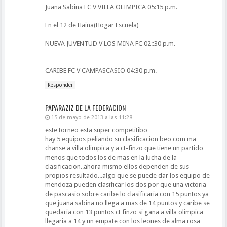
Juana Sabina FC V VILLA OLIMPICA 05:15 p.m.
En el 12 de Haina(Hogar Escuela)
NUEVA JUVENTUD V LOS MINA FC 02::30 p.m.
CARIBE FC V CAMPASCASIO 04:30 p.m.
Responder
PAPARAZIZ DE LA FEDERACION
15 de mayo de 2013 a las 11:28
este torneo esta super competitibo
hay 5 equipos peliando su clasificacion beo com ma
chanse a villa olimpica y a ct-finzo que tiene un partido
menos que todos los de mas en la lucha de la
clasificacion..ahora mismo ellos dependen de sus
propios resultado...algo que se puede dar los equipo de
mendoza pueden clasificar los dos por que una victoria
de pascasio sobre caribe lo clasificaria con 15 puntos ya
que juana sabina no llega a mas de 14 puntos y caribe se
quedaria con 13 puntos ct finzo si gana a villa olimpica
llegaria a 14 y un empate con los leones de alma rosa