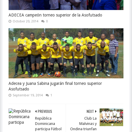
ADECEA campeón torneo superior de la Asofutsado
October 20, 2014
0
Adecea y Juana Sabina jugarán final torneo superior
Asofutsado
September 19, 2014
1
PREVIOUS
NEXT
República
Club La
Dominicana
Malvinas y
participa Fútbol
Ondina triunfan