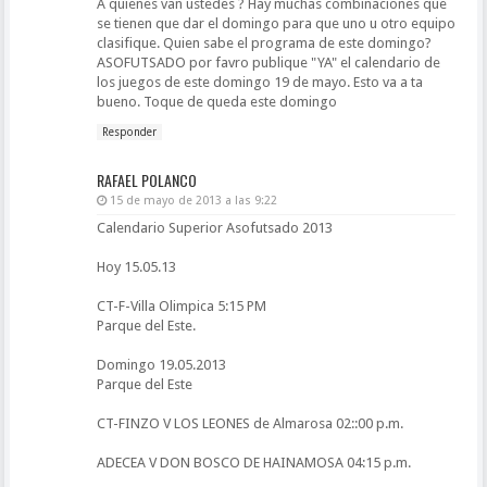
A quienes van ustedes ? Hay muchas combinaciones que
se tienen que dar el domingo para que uno u otro equipo
clasifique. Quien sabe el programa de este domingo?
ASOFUTSADO por favro publique "YA" el calendario de
los juegos de este domingo 19 de mayo. Esto va a ta
bueno. Toque de queda este domingo
Responder
RAFAEL POLANCO
15 de mayo de 2013 a las 9:22
Calendario Superior Asofutsado 2013
Hoy 15.05.13
CT-F-Villa Olimpica 5:15 PM
Parque del Este.
Domingo 19.05.2013
Parque del Este
CT-FINZO V LOS LEONES de Almarosa 02::00 p.m.
ADECEA V DON BOSCO DE HAINAMOSA 04:15 p.m.