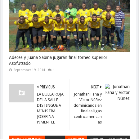
Adecea y Juana Sabina jugarán final torneo superior
Asofutsado
September 19, 2014
1
PREVIOUS
NEXT
LA BULLA ROJA
Jonathan Faña y
DE LA SALLE
Víctor Núñez
DISTINGUE A
dominicanos en
MINISTRA
finales ligas
JOSEFINA
centroamerican
PIMENTEL
as