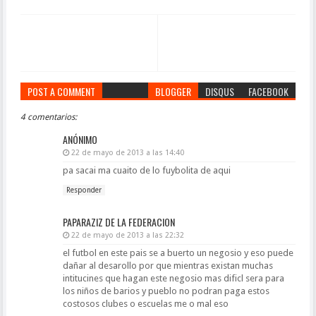
POST A COMMENT
BLOGGER
DISQUS
FACEBOOK
4 comentarios:
ANÓNIMO
22 de mayo de 2013 a las 14:40
pa sacai ma cuaito de lo fuybolita de aqui
Responder
PAPARAZIZ DE LA FEDERACION
22 de mayo de 2013 a las 22:32
el futbol en este pais se a buerto un negosio y eso puede
dañar al desarollo por que mientras existan muchas
intitucines que hagan este negosio mas dificl sera para
los niños de barios y pueblo no podran paga estos
costosos clubes o escuelas me o mal eso