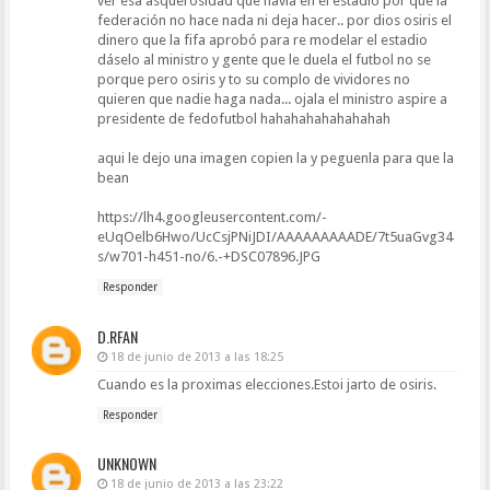
ver esa asquerosidad que havia en el estadio por que la
federación no hace nada ni deja hacer.. por dios osiris el
dinero que la fifa aprobó para re modelar el estadio
dáselo al ministro y gente que le duela el futbol no se
porque pero osiris y to su complo de vividores no
quieren que nadie haga nada... ojala el ministro aspire a
presidente de fedofutbol hahahahahahahahah
aqui le dejo una imagen copien la y peguenla para que la
bean
https://lh4.googleusercontent.com/-
eUqOelb6Hwo/UcCsjPNiJDI/AAAAAAAAADE/7t5uaGvg34
s/w701-h451-no/6.-+DSC07896.JPG
Responder
D.RFAN
18 de junio de 2013 a las 18:25
Cuando es la proximas elecciones.Estoi jarto de osiris.
Responder
UNKNOWN
18 de junio de 2013 a las 23:22