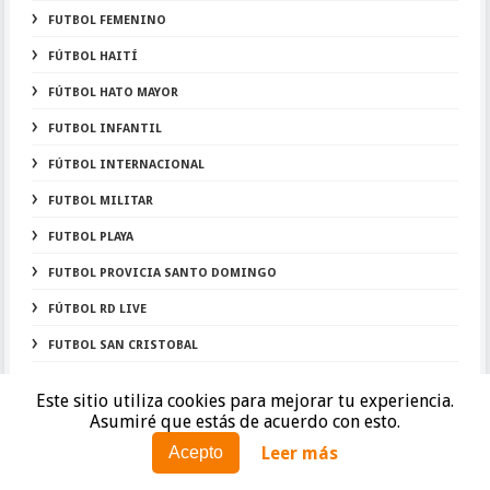
FUTBOL FEMENINO
FÚTBOL HAITÍ
FÚTBOL HATO MAYOR
FUTBOL INFANTIL
FÚTBOL INTERNACIONAL
FUTBOL MILITAR
FUTBOL PLAYA
FUTBOL PROVICIA SANTO DOMINGO
FÚTBOL RD LIVE
FUTBOL SAN CRISTOBAL
FUTBOL SANTIAGO
Este sitio utiliza cookies para mejorar tu experiencia.
FUTBOL SOLO FUTBOL
Asumiré que estás de acuerdo con esto.
Leer más
Acepto
FÚTBOL UNIFICADO
FUTBOL Y TURISMO