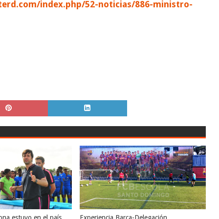
erd.com/index.php/52-noticias/886-ministro-
ona estuvo en el país
Experiencia Barca-Delegación