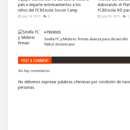
país e imparte entrenamientos a los
elaborando el Pla
niños del FCBEscola Soccer Camp
FCBEscola RD par
July 14, 2015
0
July 09, 2015
1
PREVIOUS
Sevilla FC y Miderec firman alianza para desarrollo
fútbol dominicano
POST A COMMENT
No hay comentarios
No debemos expresar palabras ofensivas por condición de nacio
personas.