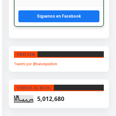
Síguenos en Facebook
TWITTER
Tweets por @balompiedom
VISITAS AL BLOG
5,012,680