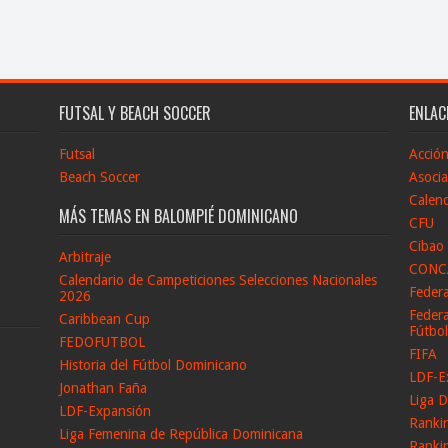
FUTSAL Y BEACH SOCCER
ENLAC
Futsal
Acció
Beach Soccer
Asocia
Calend
MÁS TEMAS EN BALOMPIÉ DOMINICANO
CFU
Cibao
Arbitraje
CONC
Calendario de Campeticiones Selecciones Nacionales
Feder
2026
Federa
Caribbean Cup
Fútbo
FEDOFUTBOL
FIFA
Historia del Fútbol Dominicano
LDF-E
Jonathan Faña
Liga D
LDF-Expansión
Ranki
Liga Femenina de República Dominicana
Ranki