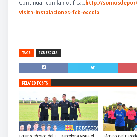
Continuar con la notifica...
http://somosdeport
visita-instalaciones-fcb-escola
TAGS:
FCB ESCOLA
RELATED POSTS
Equipo técnico del FC Barcelona visita el
Técnico del Barcel