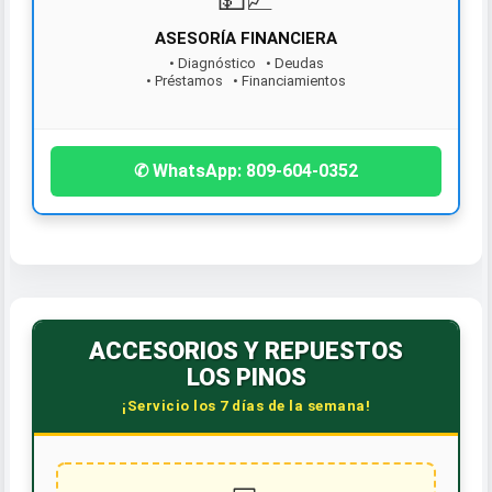
ASESORÍA FINANCIERA
¡Contáctanos hoy!
• Diagnóstico • Deudas
• Préstamos • Financiamientos
✆ WhatsApp: 809-604-0352
ACCESORIOS Y REPUESTOS
LOS PINOS
¡Servicio los 7 días de la semana!