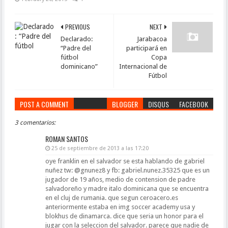
PREVIOUS
NEXT
Declarado:
Jarabacoa
“Padre del
participará en
fútbol
Copa
dominicano”
Internacional de
Fútbol
POST A COMMENT
BLOGGER
DISQUS
FACEBOOK
3 comentarios:
ROMAN SANTOS
25 de septiembre de 2013 a las 17:20
oye franklin en el salvador se esta hablando de gabriel
nuñez tw: @gnunez8 y fb: gabriel.nunez.35325 que es un
jugador de 19 años, medio de contension de padre
salvadoreño y madre italo dominicana que se encuentra
en el cluj de rumania. que segun ceroacero.es
anteriormente estaba en img soccer academy usa y
blokhus de dinamarca. dice que seria un honor para el
jugar con la seleccion del salvador. parece que nadie de