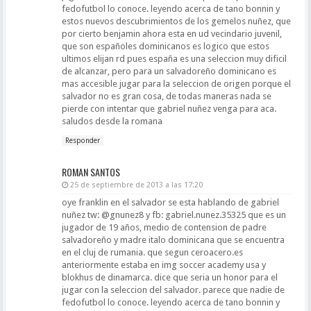
fedofutbol lo conoce. leyendo acerca de tano bonnin y
estos nuevos descubrimientos de los gemelos nuñez, que
por cierto benjamin ahora esta en ud vecindario juvenil,
que son españoles dominicanos es logico que estos
ultimos elijan rd pues españa es una seleccion muy dificil
de alcanzar, pero para un salvadoreño dominicano es
mas accesible jugar para la seleccion de origen porque el
salvador no es gran cosa, de todas maneras nada se
pierde con intentar que gabriel nuñez venga para aca.
saludos desde la romana
Responder
ROMAN SANTOS
25 de septiembre de 2013 a las 17:20
oye franklin en el salvador se esta hablando de gabriel
nuñez tw: @gnunez8 y fb: gabriel.nunez.35325 que es un
jugador de 19 años, medio de contension de padre
salvadoreño y madre italo dominicana que se encuentra
en el cluj de rumania. que segun ceroacero.es
anteriormente estaba en img soccer academy usa y
blokhus de dinamarca. dice que seria un honor para el
jugar con la seleccion del salvador. parece que nadie de
fedofutbol lo conoce. leyendo acerca de tano bonnin y