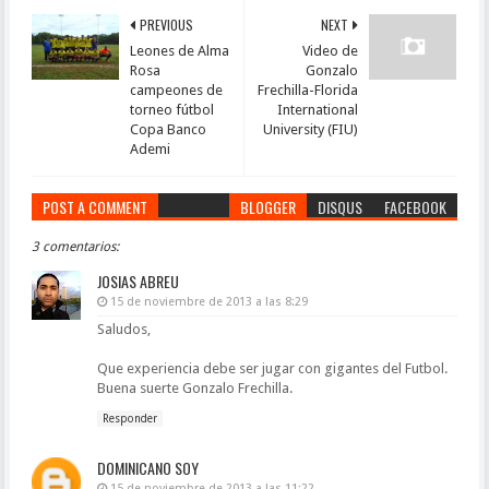
PREVIOUS
NEXT
Leones de Alma
Video de
Rosa
Gonzalo
campeones de
Frechilla-Florida
torneo fútbol
International
Copa Banco
University (FIU)
Ademi
POST A COMMENT
BLOGGER
DISQUS
FACEBOOK
3 comentarios:
JOSIAS ABREU
15 de noviembre de 2013 a las 8:29
Saludos,
Que experiencia debe ser jugar con gigantes del Futbol.
Buena suerte Gonzalo Frechilla.
Responder
DOMINICANO SOY
15 de noviembre de 2013 a las 11:22