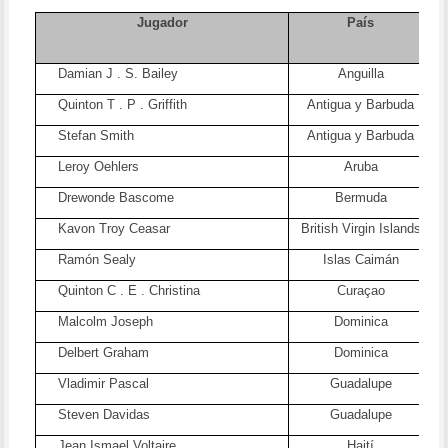
Jugador
País
Damian J
. S. Bailey
Anguilla
Quinton T
. P . Griffith
Antigua y Barbuda
Stefan Smith
Antigua y Barbuda
Leroy Oehlers
Aruba
Drewonde Bascome
Bermuda
Kavon Troy Ceasar
British Virgin Islands
Ramón Sealy
Islas Caimán
Quinton C
. E . Christina
Curaçao
Malcolm Joseph
Dominica
Delbert Graham
Dominica
Vladimir Pascal
Guadalupe
Steven Davidas
Guadalupe
Jean Ismael Voltaire
Haití