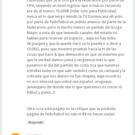
Publicidad que se le otorga a la Federacion por parte de
FIFA, teniendo un buen ingreso que si mal no recuerdo
era de al menos 10,000$ Dolar solo para Publicidad,
nunca en lo que tengo viendo la TV Dominicana eh visto
por parte de fedofutbol un jodido anuncio de parte de la
federacion, pero ni mucho menos un partido de la Liga
Mayor a vista de que teniendo canales del estado no
hablan para reservar un espacio... aqui no hay indio
SR.Joaquin y que le quede claro se lo puede ir a decir a
OSIRIS, pues que muestre pruebas hacia la tv de las
cosas que hace & que demuestre en que se invierten por
que la verdad damos pena y verguenza mas lo que
pasamos el dia del partido de costa rica que nuestras
estrellas tuvieron que salir vestidos como un carnaval y la
criticada que nos dieron no fue chiquita, aqui nosotros
no nos interesa que usted sea español, uruguayo,
jamaiquino de donde sea lo que queremos es crecer el
futbol y punto..!!
Otra cosa esta pagina no la critique que su podrida
pagina de fedofutbol no vale ni $$ no hacen nada!!
Responder