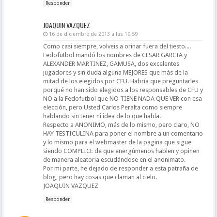
Responder
JOAQUIN VAZQUEZ
16 de diciembre de 2013 a las 19:59
Como casi siempre, volveis a orinar fuera del tiesto....
Fedofutbol mandó los nombres de CESAR GARCIA y
ALEXANDER MARTINEZ, GAMUSA, dos excelentes
jugadores y sin duda alguna MEJORES que más de la
mitad de los elegidos por CFU. Habría que preguntarles
porqué no han sido elegidos a los responsables de CFU y
NO a la Fedofutbol que NO TIENE NADA QUE VER con esa
elección, pero Usted Carlos Peralta como siempre
hablando sin tener ni idea de lo que habla.
Respecto a ANONIMO, más de lo mismo, pero claro, NO
HAY TESTICULINA para poner el nombre a un comentario
y lo mismo para el webmaster de la pagina que sigue
siendo COMPLICE de que energúmenos hablen y opinen
de manera aleatoria escudándose en el anonimato.
Por mi parte, he dejado de responder a esta patraña de
blog, pero hay cosas que claman al cielo.
JOAQUIN VAZQUEZ
Responder