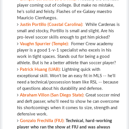
player coming out of college. But make no mistake,
he's solid and feisty. Flashes of ex-Galaxy maestro
Mauricio Cienfuegos.
Justin Portillo (Coastal Carolina):
While Cardenas is
small and stocky, Portillo is small and slight. Are his
pro-level soccer skills enough to get him picked?
Vaughn Spurrier (Temple):
Former Crew academy
player is a good 1-v-1 specialist who excels in his
work in tight spaces. Stands out for being a good
athlete. But is he a better athlete than soccer player?
Patrick Huang (UAB):
Lightning quick with
exceptional skill. Won't be an easy fit in MLS -- he'll
need a technical/possession team like RSL -- because
of questions about his durability and defense.
Abraham Villon (San Diego State):
Great soccer mind
and deft passer, who'll need to show he can overcome
his shortcomings when it comes to size, strength and
defensive work.
Gonzalo Frechilla (FIU):
Technical, hard-working
player who ran the show at FIU and was always