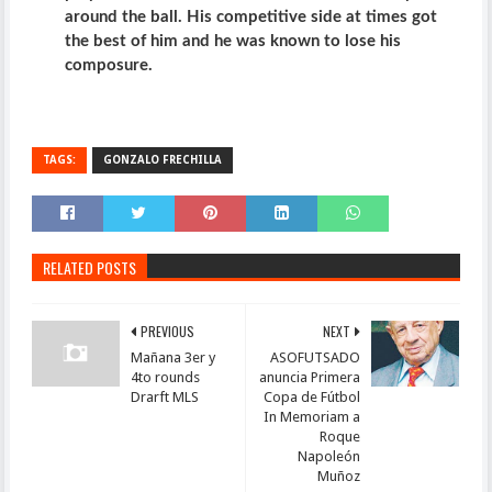
around the ball. His competitive side at times got
the best of him and he was known to lose his
composure.
TAGS:
GONZALO FRECHILLA
RELATED POSTS
PREVIOUS
NEXT
Mañana 3er y
ASOFUTSADO
4to rounds
anuncia Primera
Drarft MLS
Copa de Fútbol
In Memoriam a
Roque
Napoleón
Muñoz