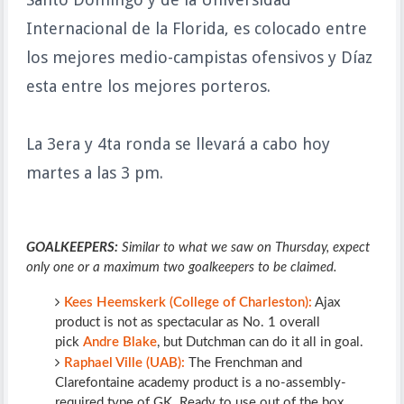
Internacional de la Florida, es colocado entre
los mejores medio-campistas ofensivos y Díaz
esta entre los mejores porteros.
La 3era y 4ta ronda se llevará a cabo hoy
martes a las 3 pm.
GOALKEEPERS:
Similar to what we saw on Thursday, expect
only one or a maximum two goalkeepers to be claimed.
Kees Heemskerk (College of Charleston):
Ajax
product is not as spectacular as No. 1 overall
pick
Andre Blake
, but Dutchman can do it all in goal.
Raphael Ville (UAB):
The Frenchman and
Clarefontaine academy product is a no-assembly-
required type of GK. Ready to use out of the box.