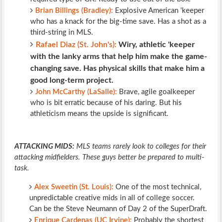
Brian Billings (Bradley):
Explosive American 'keeper
who has a knack for the big-time save. Has a shot as a
third-string in MLS.
Rafael Diaz (St. John's):
Wiry, athletic 'keeper
with the lanky arms that help him make the game-
changing save. Has physical skills that make him a
good long-term project.
John McCarthy (LaSalle):
Brave, agile goalkeeper
who is bit erratic because of his daring. But his
athleticism means the upside is significant.
ATTACKING MIDS:
MLS teams rarely look to colleges for their
attacking midfielders. These guys better be prepared to multi-
task.
Alex Sweetin (St. Louis):
One of the most technical,
unpredictable creative mids in all of college soccer.
Can be the Steve Neumann of Day 2 of the SuperDraft.
Enrique Cardenas (UC Irvine):
Probably the shortest