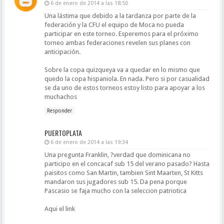
6 de enero de 2014 a las 18:50
Una lástima que debido a la tardanza por parte de la
federación y la CFU el equipo de Moca no pueda
participar en este torneo. Esperemos para el próximo
torneo ambas federaciones revelen sus planes con
anticipación.
Sobre la copa quizqueya va a quedar en lo mismo que
quedo la copa hispaniola. En nada. Pero si por casualidad
se da uno de estos torneos estoy listo para apoyar a los
muchachos
Responder
PUERTOPLATA
6 de enero de 2014 a las 19:34
Una pregunta Franklin, ?verdad que dominicana no
participo en el concacaf sub 15 del verano pasado? Hasta
paisitos como San Martin, tambien Sint Maarten, St Kitts
mandaron sus jugadores sub 15. Da pena porque
Pascasio se faja mucho con la seleccion patriotica
Aqui el link