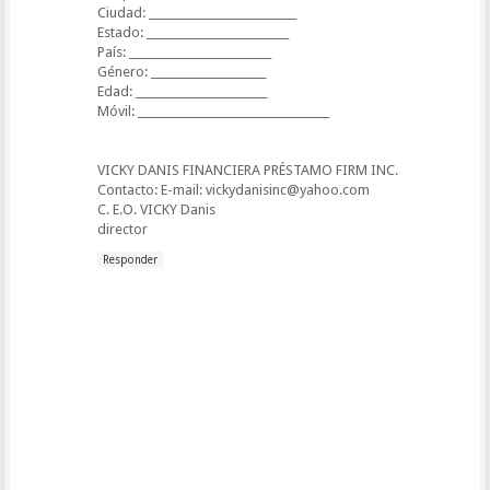
Ciudad: ___________________________
Estado: __________________________
País: __________________________
Género: _____________________
Edad: ________________________
Móvil: ___________________________________
VICKY DANIS FINANCIERA PRÉSTAMO FIRM INC.
Contacto: E-mail: vickydanisinc@yahoo.com
C. E.O. VICKY Danis
director
Responder