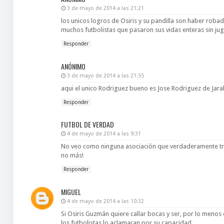
3 de mayo de 2014 a las 21:21
los unicos logros de Osiris y su pandilla son haber robad
muchos futbolistas que pasaron sus vidas enteras sin ju
Responder
ANÓNIMO
3 de mayo de 2014 a las 21:55
aqui el unico Rodriguez bueno es Jose Rodriguez de Jar
Responder
FUTBOL DE VERDAD
4 de mayo de 2014 a las 9:31
No veo como ninguna asociación que verdaderamente tr
no más!
Responder
MIGUEL
4 de mayo de 2014 a las 10:32
Si Osiris Guzmán quiere callar bocas y ser, por lo menos e
los futbolistas lo aclamaran por su capacidad.