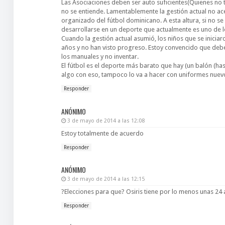
Las Asociaciones deben ser auto suficientes(Quienes no 
no se entiende. Lamentablemente la gestión actual no ac
organizado del fútbol dominicano. A esta altura, si no 
desarrollarse en un deporte que actualmente es uno de lo
Cuando la gestión actual asumió, los niños que se inicia
años y no han visto progreso. Estoy convencido que deb
los manuales y no inventar.
El fútbol es el deporte más barato que hay (un balón (ha
algo con eso, tampoco lo va a hacer con uniformes nuevo
Responder
ANÓNIMO
3 de mayo de 2014 a las 12:08
Estoy totalmente de acuerdo
Responder
ANÓNIMO
3 de mayo de 2014 a las 12:15
?Elecciones para que? Osiris tiene por lo menos unas 24 
Responder