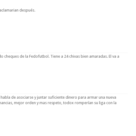
o aclamarian después.
do cheques de la Fedofutbol. Tiene a 24 chivas bien amaradas. El va a
habla de asociarse y juntar suficiente dinero para armar una nueva
anancias, mejor orden y mas respeto, todox romperían su liga con la