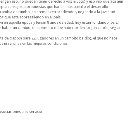
tengan eso, no pueden tener derecho a voz ni voto) y eso veo que acá aún
epta consejos o propuestas que harían más sencillo el desarrollo
se cambia de rumbo, estaremos retrocediendo y negando a la juventud
s que está sobresaliendo en el país.
ron en aquella época y tenían 8 años de edad, hoy están rondando los 24
e haber un cambio, que primero debe haber orden, organización, seguir
sta de trapos) para 22 jugadores en un campito baldío), el que no hace
s ni canchas en las mejores condiciones.
asociaciones a su servicio