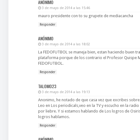
ANÓNIMO
3 de mayo de 2014 a las 15:46
mauro presidente con to su grupete de mediacancha
Responder
ANÓNIMO
3 de mayo de 2014 a las 18:02
La FEDOFUTBOL se maneja bien, estan haciendo buen tra
plataforma porque de los contrario el Profesor Quispe 
FEDOFUTBOL.
Responder
TALOMO23
3 de mayo de 2014 a las 19:13
Anonimo, he notado de que casa vez que excribes sobre 
Leo en Los periodicals,veo en la TV y escucho en la radio
por liebre. Y si estamos hablando de Los logros de Osiri
logros hablamos.
Responder
ANÓNIMO