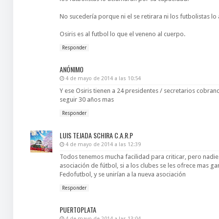
No sucedería porque ni el se retirara ni los futbolistas l
Osiris es al futbol lo que el veneno al cuerpo.
Responder
ANÓNIMO
4 de mayo de 2014 a las 10:54
Y ese Osiris tienen a 24 presidentes / secretarios cobran
seguir 30 años mas
Responder
LUIS TEJADA SCHIRA C.A.R.P
4 de mayo de 2014 a las 12:39
Todos tenemos mucha facilidad para criticar, pero nadie 
asociación de fútbol, si a los clubes se les ofrece mas g
Fedofutbol, y se unirían a la nueva asociación
Responder
PUERTOPLATA
4 de mayo de 2014 a las 13:04