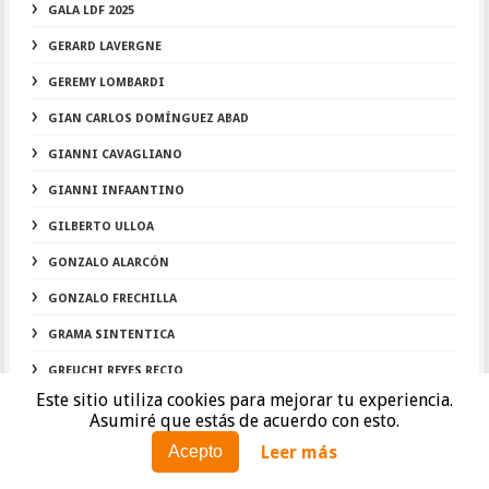
GALA LDF 2025
GERARD LAVERGNE
GEREMY LOMBARDI
GIAN CARLOS DOMÍNGUEZ ABAD
GIANNI CAVAGLIANO
GIANNI INFAANTINO
GILBERTO ULLOA
GONZALO ALARCÓN
GONZALO FRECHILLA
GRAMA SINTENTICA
GREUCHI REYES RECIO
Este sitio utiliza cookies para mejorar tu experiencia.
GUAYANA FRANCESA
Asumiré que estás de acuerdo con esto.
GUSTAVO ASCONA
Leer más
Acepto
HEINZ BARMETTLER