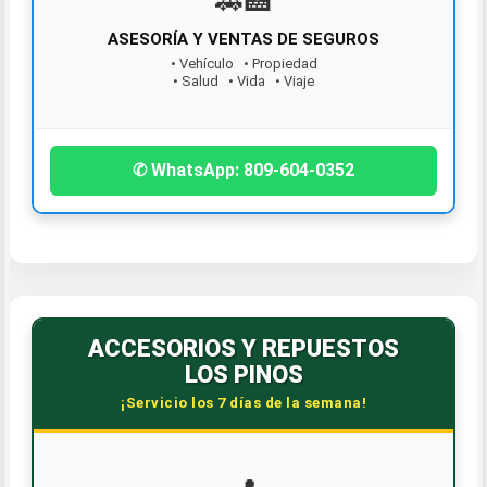
🚗️🏥
ASESORÍA Y VENTAS DE SEGUROS
¡Contáctanos hoy!
• Vehículo • Propiedad
• Salud • Vida • Viaje
✆ WhatsApp: 809-604-0352
ACCESORIOS Y REPUESTOS
LOS PINOS
¡Servicio los 7 días de la semana!