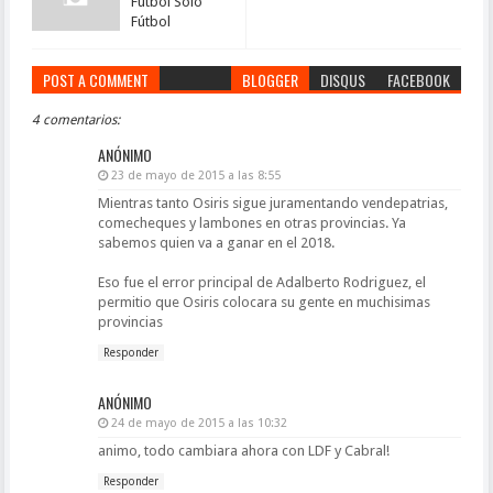
Fútbol Solo
Fútbol
POST A COMMENT
BLOGGER
DISQUS
FACEBOOK
4 comentarios:
ANÓNIMO
23 de mayo de 2015 a las 8:55
Mientras tanto Osiris sigue juramentando vendepatrias,
comecheques y lambones en otras provincias. Ya
sabemos quien va a ganar en el 2018.
Eso fue el error principal de Adalberto Rodriguez, el
permitio que Osiris colocara su gente en muchisimas
provincias
Responder
ANÓNIMO
24 de mayo de 2015 a las 10:32
animo, todo cambiara ahora con LDF y Cabral!
Responder