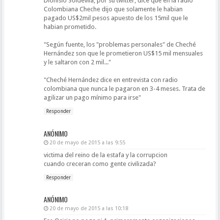
Dionisio Soldevila, por su twitter, dice que en la radio
Colombiana Cheche dijo que solamente le habian
pagado US$2mil pesos apuesto de los 15mil que le
habian prometido.
"Según fuente, los "problemas personales" de Cheché
Hernández son que le prometieron US$15 mil mensuales
y le saltaron con 2 mil..."
"Cheché Hernández dice en entrevista con radio
colombiana que nunca le pagaron en 3-4 meses. Trata de
agilizar un pago mínimo para irse"
Responder
ANÓNIMO
20 de mayo de 2015 a las 9:55
victima del reino de la estafa y la corrupcion
cuando creceran como gente civilizada?
Responder
ANÓNIMO
20 de mayo de 2015 a las 10:18