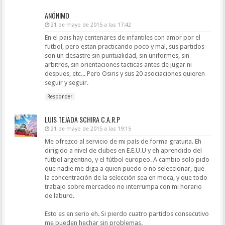
ANÓNIMO
21 de mayo de 2015 a las 17:42
En el pais hay centenares de infantiles con amor por el
futbol, pero estan practicando poco y mal, sus partidos
son un desastre sin puntualidad, sin uniformes, sin
arbitros, sin orientaciones tacticas antes de jugar ni
despues, etc... Pero Osiris y sus 20 asociaciones quieren
seguir y seguir.
Responder
LUIS TEJADA SCHIRA C.A.R.P
21 de mayo de 2015 a las 19:15
Me ofrezco al servicio de mi país de forma gratuita. Eh
dirigido a nivel de clubes en E.E.U.U y eh aprendido del
fútbol argentino, y el fútbol europeo. A cambio solo pido
que nadie me diga a quien puedo o no seleccionar, que
la concentración de la selección sea en moca, y que todo
trabajo sobre mercadeo no interrumpa con mi horario
de laburo.
Esto es en serio eh. Si pierdo cuatro partidos consecutivo
me pueden hechar sin problemas.