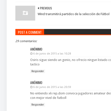
PREVIOUS
Wind transmitirá partidos de la selección de Fútbol
POST A COMMENT
29 comentarios:
ANÓNIMO
6 de junio de 2015 a las 10:28
Osiris sigue siendo un genio, no ofrecio ningun listado
tactico
Responder
ANÓNIMO
6 de junio de 2015 a las 20:59
No entiendo xk rep.dom convoca jugadores amateur desd
con mejor nivel de futboll
Responder