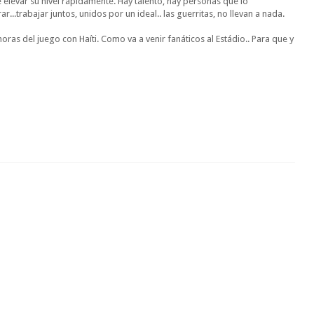
levar su nível rápidamente. Hay talento, hay personas que lo
rar...trabajar juntos, unidos por un ideal.. las guerritas, no llevan a nada.
as del juego con Haíti. Como va a venir fanáticos al Estádio.. Para que y