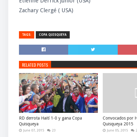
Étienne Derrick Junior (USA)
Zachary Clergé ( USA)
TAGS:
COPA QUISQUEYA
RELATED POSTS
RD derrota Haití 1-0 y gana Copa
Convocados por H
Quisqueya
Quisqueya 2015
June 07, 2015
23
June 05, 2015