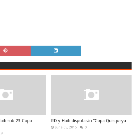
aití sub 23 Copa
RD y Haití disputarán “Copa Quisqueya
June 05, 2015
0
29