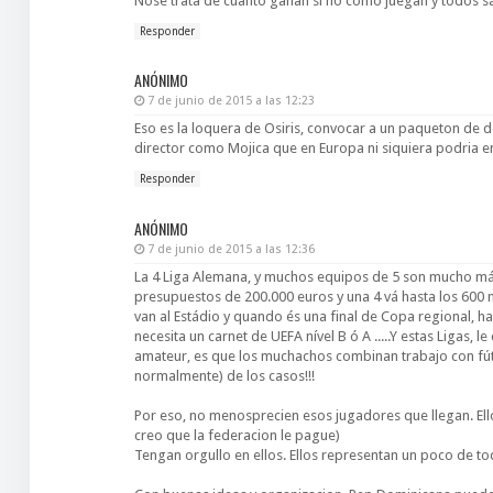
Nose trata de cuanto ganan si no como juegan y todos s
Responder
ANÓNIMO
7 de junio de 2015 a las 12:23
Eso es la loquera de Osiris, convocar a un paqueton de d
director como Mojica que en Europa ni siquiera podria e
Responder
ANÓNIMO
7 de junio de 2015 a las 12:36
La 4 Liga Alemana, y muchos equipos de 5 son mucho más
presupuestos de 200.000 euros y una 4 vá hasta los 600 m
van al Estádio y quando és una final de Copa regional, h
necesita un carnet de UEFA nível B ó A .....Y estas Ligas, 
amateur, es que los muchachos combinan trabajo con fút
normalmente) de los casos!!!
Por eso, no menosprecien esos jugadores que llegan. Ell
creo que la federacion le pague)
Tengan orgullo en ellos. Ellos representan un poco de to