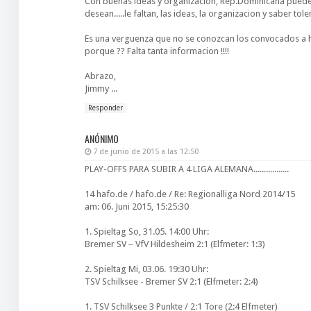
Con buenas ideas y organizacion, Rep.Dominicana puede e
desean.....le faltan, las ideas, la organizacion y saber tole
Es una verguenza que no se conozcan los convocados a hor
porque ?? Falta tanta informacion !!!!
Abrazo,
Jimmy ...
Responder
ANÓNIMO
7 de junio de 2015 a las 12:50
PLAY-OFFS PARA SUBIR A 4 LIGA ALEMANA.................
14 hafo.de / hafo.de / Re: Regionalliga Nord 2014/15
am: 06. Juni 2015, 15:25:30
1. Spieltag So, 31.05. 14:00 Uhr:
Bremer SV ‒ VfV Hildesheim 2:1 (Elfmeter: 1:3)
2. Spieltag Mi, 03.06. 19:30 Uhr:
TSV Schilksee - Bremer SV 2:1 (Elfmeter: 2:4)
1. TSV Schilksee 3 Punkte / 2:1 Tore (2:4 Elfmeter)