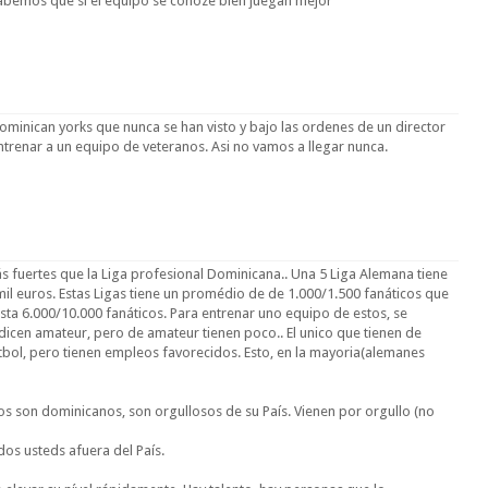
abemos que si el equipo se conoze bien juegan mejor
ominican yorks que nunca se han visto y bajo las ordenes de un director
ntrenar a un equipo de veteranos. Asi no vamos a llegar nunca.
 fuertes que la Liga profesional Dominicana.. Una 5 Liga Alemana tiene
il euros. Estas Ligas tiene un promédio de de 1.000/1.500 fanáticos que
asta 6.000/10.000 fanáticos. Para entrenar uno equipo de estos, se
le dicen amateur, pero de amateur tienen poco.. El unico que tienen de
bol, pero tienen empleos favorecidos. Esto, en la mayoria(alemanes
os son dominicanos, son orgullosos de su País. Vienen por orgullo (no
dos usteds afuera del País.