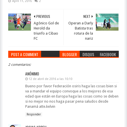
April 11, 2016
2
PREVIOUS
NEXT
Agónico Gol de
Operan a Darly
Herold da
Batista tras
triunfo a Cibao
rotura de la
FC
nariz
POST A COMMENT
BLOGGER
DISQUS
FACEBOOK
2 comentarios:
ANÓNIMO
12 de abril de 2016 a las 10:10
Bueno por favor Federación osiris haga las cosas bien si
va a mandar el equipo convoque a los mejores de esa
edad que están en Europa haga las cosas como se deben
si no mejor no nos haga pasar pena saludos desde
Panamá atte.kelvin
Responder