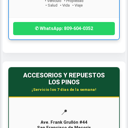
• Vehículo • Propiedad
• Salud • Vida • Viaje
✆ WhatsApp: 809-604-0352
ACCESORIOS Y REPUESTOS
LOS PINOS
¡Servicio los 7 días de la semana!
📍
Ave. Frank Grullón #44
San Francisco de Macorís