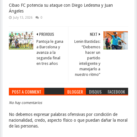
Cibao FC potencia su ataque con Diego Ledesma y Juan
Ángeles
July 13, 2026
0
PREVIOUS
NEXT
Pantoja le gana
Lenin Bastidas:
a Barcelona y
“Debemos
avanza a la
hacer un
segunda final
partido
en tres años
inteligente y
manejarlo a
nuestro ritmo”
POST A COMMENT
BLOGGER
DISQUS
FACEBOOK
No hay comentarios
No debemos expresar palabras ofensivas por condición de
nacionalidad, credo, aspecto físico o que puedan dañar la moral
de las personas.