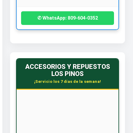
✆ WhatsApp: 809-604-0352
ACCESORIOS Y REPUESTOS
LOS PINOS
¡Servicio los 7 días de la semana!
🕒 HORARIO CORRIDO
Lunes a Sábado: 7:30 AM - 6:00 PM
Dom. y Feriados: 8:00 AM - 12:00 PM
📞 CONTÁCTANOS
WhatsApp: 809-588-4240