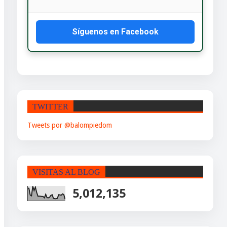
Síguenos en Facebook
TWITTER
Tweets por @balompiedom
VISITAS AL BLOG
5,012,135