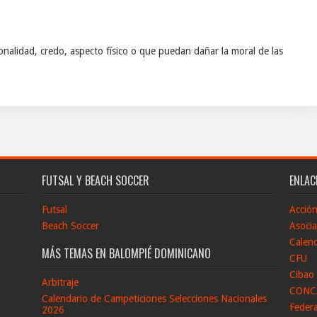
nalidad, credo, aspecto físico o que puedan dañar la moral de las
FUTSAL Y BEACH SOCCER
ENLAC
Futsal
Acció
Beach Soccer
Asocia
Calend
MÁS TEMAS EN BALOMPIÉ DOMINICANO
CFU
Cibao
Arbitraje
CONC
Calendario de Campeticiones Selecciones Nacionales
Feder
2026