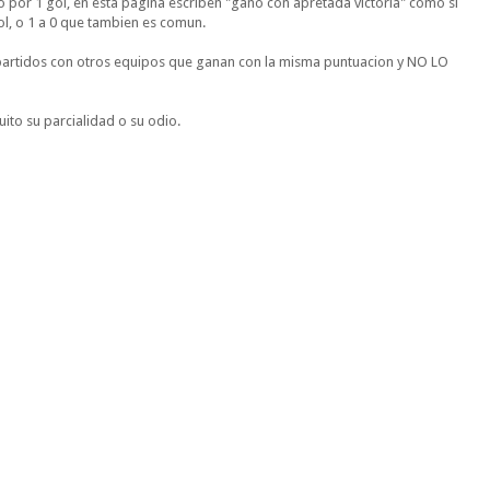
 por 1 gol, en esta pagina escriben "gano con apretada victoria" como si
ol, o 1 a 0 que tambien es comun.
partidos con otros equipos que ganan con la misma puntuacion y NO LO
ito su parcialidad o su odio.