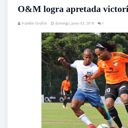
O&M logra apretada victori
Franklin Grullón
domingo, junio 03, 2018
1