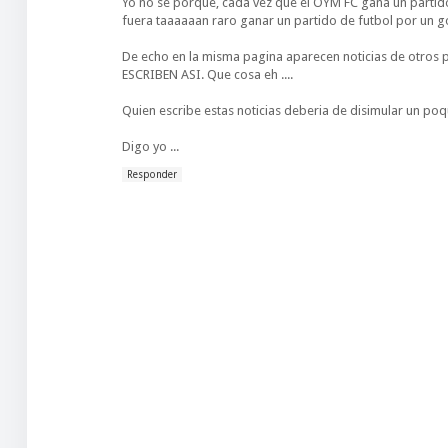
Yo no se porque, cada vez que el OYM FC gana un partido
fuera taaaaaan raro ganar un partido de futbol por un g
De echo en la misma pagina aparecen noticias de otros 
ESCRIBEN ASI. Que cosa eh ....
Quien escribe estas noticias deberia de disimular un poqu
Digo yo ...
Responder