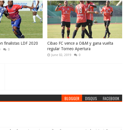
n finalistas LDF 2020
Cibao FC vence a O&M y gana vuelta
regular Torneo Apertura
0
0
June 02, 2019
0
BLOGGER
DISQUS
FACEBOOK