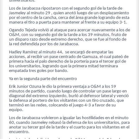
universitarios.
Los de Jarabacoa ripostaron con el segundo gol de la tarde de
Jasmeley al minuto 29 , quien anotó luego de un desplazamiento
por el centro de la cancha, cerca del área grande logrando de esta
manera el tiro a puerta para mantener al frente a su equipo 3-1.
Ogando Tejeda volvió al ataque para acercar nuevamente a los de
O&M, con su segundo gol de la tarde a los 39 minutos, fruto de
un disparo razo desde extremo derecho, que se fue al fondo de
la red defendida por los de Jarabacoa.
Hadley Ramírez al minuto 44, se encargó de empatar las
acciones, al recibir un pase centrado de Gamuza, el cual pateó de
primera hacia el palo derecho de la portería para el tercer gol de
los universitarios, logrando que la primera mitad terminara
empatada tres goles por bando.
Ya en la segunda parte del encuentro
Erik Junior Ozuna le dio la primera ventaja a O&M a los 59
minutos de partido, cuando luego de controlar un pase largo en
diagonal del extremo izquierdo, burló al defensor lateral y venció
la defensa al portero de los visitantes con un tiro cruzado, que
terminó en las redes, colocando el juego 4-3 a favor de su
equipo.
Los de Jarabacoa volvieron a igualar las hostilidades en el minuto
60, cuando Jasmeley rebasó la defensa de los universitarios, para
anotar su tercer gol de la tarde y el cuarto para los visitantes en el
encuentro.