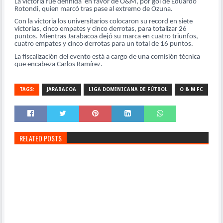
La victoria fue definida
en favor de O&M, por gol de Eduardo
Rotondi, quien marcó tras pase al extremo de Ozuna.
Con la victoria los universitarios colocaron su record en siete
victorias, cinco empates y cinco derrotas, para totalizar 26
puntos. Mientras Jarabacoa dejó su marca en cuatro triunfos,
cuatro empates y cinco derrotas para un total de 16 puntos.
La fiscalización del evento está a cargo de una comisión técnica
que encabeza Carlos Ramírez.
TAGS:
JARABACOA
LIGA DOMINICANA DE FÚTBOL
O & M FC
RELATED POSTS