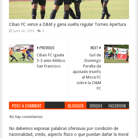
Cibao FC vence a O&M y gana vuelta regular Torneo Apertura
June 02, 2019
0
PREVIOUS
NEXT
Cibao FC iguala
Gol de
3-3 ante Atlético
Domingo
San Francisco
Peralta da
ajustado triunfo
al Moca FC
sobre la O&M
FC
POST A COMMENT
BLOGGER
DISQUS
FACEBOOK
No hay comentarios
No debemos expresar palabras ofensivas por condición de
nacionalidad, credo, aspecto físico o que puedan dañar la moral