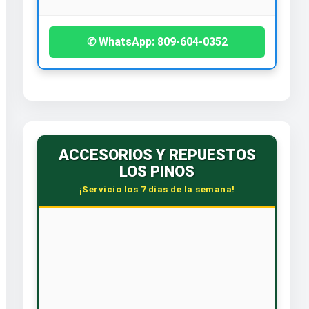
✆ WhatsApp: 809-604-0352
ACCESORIOS Y REPUESTOS
LOS PINOS
¡Servicio los 7 días de la semana!
🕒 HORARIO CORRIDO
Lunes a Sábado: 7:30 AM - 6:00 PM
Dom. y Feriados: 8:00 AM - 12:00 PM
📞 CONTÁCTANOS
WhatsApp: 809-588-4240