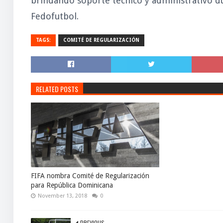
brindando soporte técnico y administrativo d
Fedofutbol.
TAGS:
COMITÉ DE REGULARIZACIÓN
RELATED POSTS
FIFA nombra Comité de Regularización
para República Dominicana
November 13, 2018
0
PREVIOUS