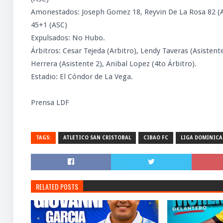
Amonestados: Joseph Gomez 18, Reyvin De La Rosa 82 (A
45+1 (ASC)
Expulsados: No Hubo.
Árbitros: Cesar Tejeda (Arbitro), Lendy Taveras (Asistente
Herrera (Asistente 2), Anibal Lopez (4to Árbitro).
Estadio: El Cóndor de La Vega.
Prensa LDF
TAGS:
ATLETICO SAN CRISTOBAL
CIBAO FC
LIGA DOMINICA
RELATED POSTS