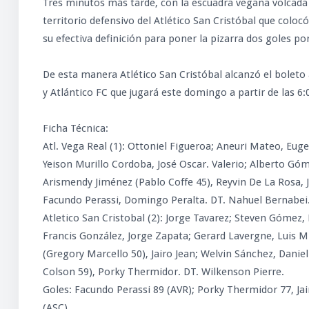
Tres minutos más tarde, con la escuadra vegana volcada
territorio defensivo del Atlético San Cristóbal que colo
su efectiva definición para poner la pizarra dos goles po
De esta manera Atlético San Cristóbal alcanzó el boleto a
y Atlántico FC que jugará este domingo a partir de las 6:0
Ficha Técnica:
Atl. Vega Real (1): Ottoniel Figueroa; Aneuri Mateo, Eug
Yeison Murillo Cordoba, José Oscar. Valerio; Alberto Góm
Arismendy Jiménez (Pablo Coffe 45), Reyvin De La Rosa,
Facundo Perassi, Domingo Peralta. DT. Nahuel Bernabei
Atletico San Cristobal (2): Jorge Tavarez; Steven Gómez, 
Francis González, Jorge Zapata; Gerard Lavergne, Luis M
(Gregory Marcello 50), Jairo Jean; Welvin Sánchez, Daniel
Colson 59), Porky Thermidor. DT. Wilkenson Pierre.
Goles: Facundo Perassi 89 (AVR); Porky Thermidor 77, Jai
(ASC)