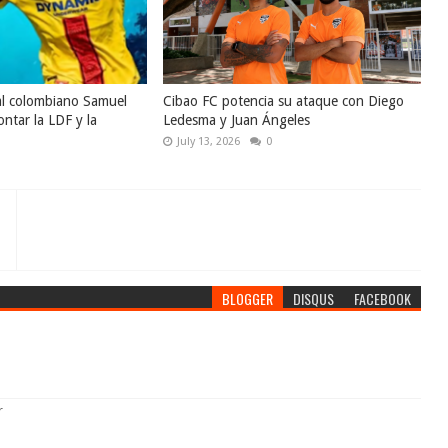
al colombiano Samuel
Cibao FC potencia su ataque con Diego
ntar la LDF y la
Ledesma y Juan Ángeles
July 13, 2026
0
BLOGGER
DISQUS
FACEBOOK
r