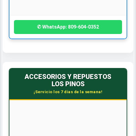
¡Contáctanos hoy!
✆ WhatsApp: 809-604-0352
ACCESORIOS Y REPUESTOS
LOS PINOS
¡Servicio los 7 días de la semana!
🕒 HORARIO CORRIDO
Lunes a Sábado: 7:30 AM - 6:00 PM
Dom. y Feriados: 8:00 AM - 12:00 PM
📞 CONTÁCTANOS