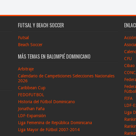
FUTSAL Y BEACH SOCCER
ENLAC
Futsal
Acció
Beach Soccer
Asocia
Calend
MÁS TEMAS EN BALOMPIÉ DOMINICANO
CFU
Cibao
Arbitraje
CONC
Calendario de Campeticiones Selecciones Nacionales
Feder
2026
Federa
Caribbean Cup
Fútbo
FEDOFUTBOL
FIFA
Historia del Fútbol Dominicano
LDF-E
Jonathan Faña
Liga D
LDF-Expansión
Ranki
Liga Femenina de República Dominicana
Ranki
Liga Mayor de Fútbol 2007-2014
Ranki