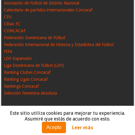
Asociación de Fútbol de Distrito Nacional
Calendario de partidos internacionales-Concacaf
CFU
Cibao FC
CONCACAF
Federación Dominicana de Fútbol
Federación Internacional de Historia y Estadistica del Fútbol
FIFA
LDF-Expansión
Liga Dominicana de Fútbol (LDF)
Ranking Clubes Concacaf
Ranking Ligas Concacaf
Rankings Concacaf
Selección Femenina Absoluta
Este sitio utiliza cookies para mejorar tu experiencia.
Asumiré que estás de acuerdo con esto.
Leer más
Acepto
Created By
SoraTemplates
| Distributed By
GooyaabiTemplates