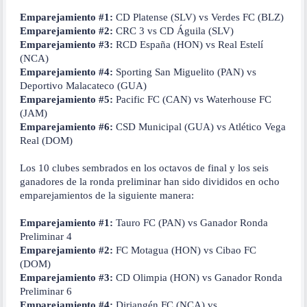
Emparejamiento #1:
CD Platense (SLV) vs Verdes FC (BLZ)
Emparejamiento #2:
CRC 3 vs CD Águila (SLV)
Emparejamiento #3:
RCD España (HON) vs Real Estelí
(NCA)
Emparejamiento #4:
Sporting San Miguelito (PAN) vs
Deportivo Malacateco (GUA)
Emparejamiento #5:
Pacific FC (CAN) vs Waterhouse FC
(JAM)
Emparejamiento #6:
CSD Municipal (GUA) vs Atlético Vega
Real (DOM)
Los 10 clubes sembrados en los octavos de final y los seis
ganadores de la ronda preliminar han sido divididos en ocho
emparejamientos de la siguiente manera:
Emparejamiento #1:
Tauro FC (PAN) vs Ganador Ronda
Preliminar 4
Emparejamiento #2:
FC Motagua (HON) vs Cibao FC
(DOM)
Emparejamiento #3:
CD Olimpia (HON) vs Ganador Ronda
Preliminar 6
Emparejamiento #4:
Diriangén FC (NCA) vs