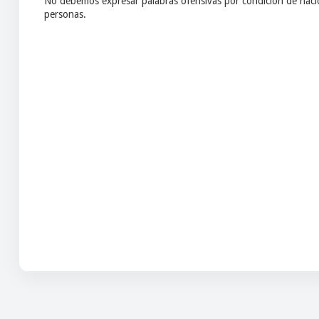
No debemos expresar palabras ofensivas por condición de nacio
personas.