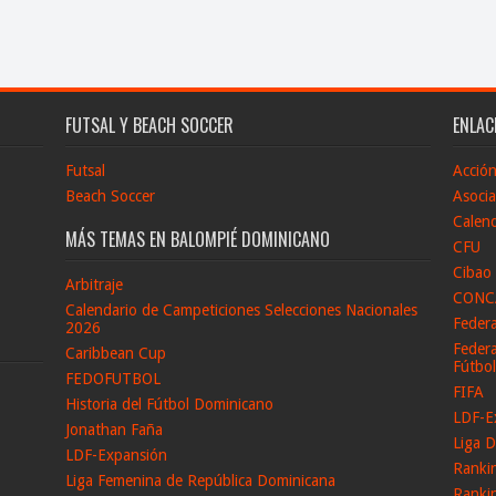
FUTSAL Y BEACH SOCCER
ENLAC
Futsal
Acció
Beach Soccer
Asocia
Calend
MÁS TEMAS EN BALOMPIÉ DOMINICANO
CFU
Cibao
Arbitraje
CONC
Calendario de Campeticiones Selecciones Nacionales
Feder
2026
Federa
Caribbean Cup
Fútbo
FEDOFUTBOL
FIFA
Historia del Fútbol Dominicano
LDF-E
Jonathan Faña
Liga D
LDF-Expansión
Ranki
Liga Femenina de República Dominicana
Ranki