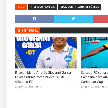
TAGS:
ATLETICO PANTOJA
LIGA DOMINICANA DE FÚTBOL
RELATED POSTS
El colombiano Andrés Giovanni García
Salcedo FC suma 
Duarte asume como nuevo DT de
Campaña para afro
Atlántico FC
Caribbean Cup
July 16, 2026
0
July 16, 2026
0