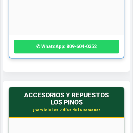
🚗️🏥
ASESORÍA Y VENTAS DE SEGUROS
¡Contáctanos hoy!
• Vehículo • Propiedad
• Salud • Vida • Viaje
✆ WhatsApp: 809-604-0352
ACCESORIOS Y REPUESTOS
LOS PINOS
¡Servicio los 7 días de la semana!