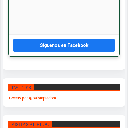
📍
Ave. Frank Grullón #44
San Francisco de Macorís
Piezas y neumáticos para todas las marcas de vehículos.
Síguenos en Facebook
TWITTER
Tweets por @balompiedom
VISITAS AL BLOG