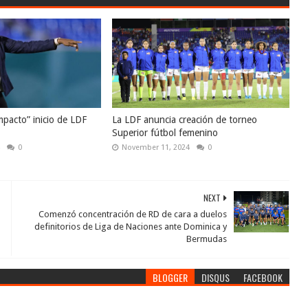
mpacto” inicio de LDF
La LDF anuncia creación de torneo
Superior fútbol femenino
4
0
November 11, 2024
0
NEXT
Comenzó concentración de RD de cara a duelos
definitorios de Liga de Naciones ante Dominica y
Bermudas
BLOGGER
DISQUS
FACEBOOK