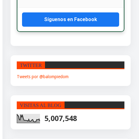
Síguenos en Facebook
TWITTER
Tweets por @balompiedom
VISITAS AL BLOG
5,007,548