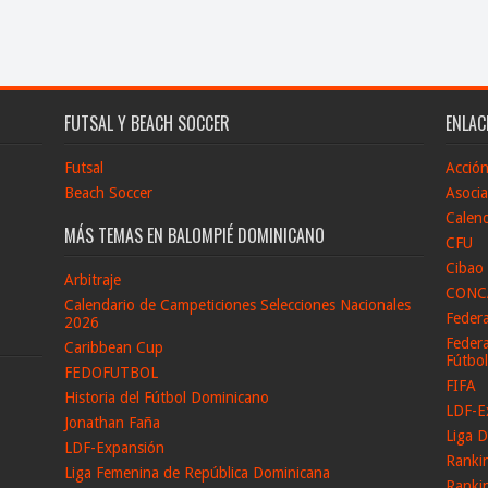
FUTSAL Y BEACH SOCCER
ENLAC
Futsal
Acció
Beach Soccer
Asocia
Calend
MÁS TEMAS EN BALOMPIÉ DOMINICANO
CFU
Cibao
Arbitraje
CONC
Calendario de Campeticiones Selecciones Nacionales
Feder
2026
Federa
Caribbean Cup
Fútbo
FEDOFUTBOL
FIFA
Historia del Fútbol Dominicano
LDF-E
Jonathan Faña
Liga D
LDF-Expansión
Ranki
Liga Femenina de República Dominicana
Ranki