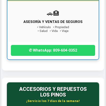
🚗️🏥
ASESORÍA Y VENTAS DE SEGUROS
• Vehículo • Propiedad
¡Contáctanos hoy!
• Salud • Vida • Viaje
✆ WhatsApp: 809-604-0352
ACCESORIOS Y REPUESTOS
LOS PINOS
¡Servicio los 7 días de la semana!