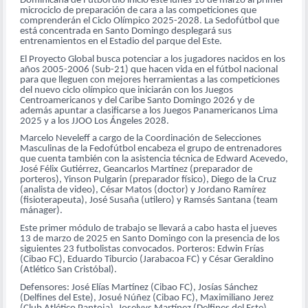
Dominicana de Fútbol dio inicio este lunes 10 de marzo al primer
microciclo de preparación de cara a las competiciones que
comprenderán el Ciclo Olímpico 2025-2028. La Sedofútbol que
está concentrada en Santo Domingo desplegará sus
entrenamientos en el Estadio del parque del Este.
El Proyecto Global busca potenciar a los jugadores nacidos en los
años 2005-2006 (Sub-21) que hacen vida en el fútbol nacional
para que lleguen con mejores herramientas a las competiciones
del nuevo ciclo olímpico que iniciarán con los Juegos
Centroamericanos y del Caribe Santo Domingo 2026 y de
además apuntar a clasificarse a los Juegos Panamericanos Lima
2025 y a los JJOO Los Ángeles 2028.
Marcelo Neveleff a cargo de la Coordinación de Selecciones
Masculinas de la Fedofútbol encabeza el grupo de entrenadores
que cuenta también con la asistencia técnica de Edward Acevedo,
José Félix Gutiérrez, Geancarlos Martínez (preparador de
porteros), Yinson Pulgarin (preparador físico), Diego de la Cruz
(analista de video), César Matos (doctor) y Jordano Ramírez
(fisioterapeuta), José Susaña (utilero) y Ramsés Santana (team
mánager).
Este primer módulo de trabajo se llevará a cabo hasta el jueves
13 de marzo de 2025 en Santo Domingo con la presencia de los
siguientes 23 futbolistas convocados. Porteros: Edwin Frías
(Cibao FC), Eduardo Tiburcio (Jarabacoa FC) y César Geraldino
(Atlético San Cristóbal).
Defensores: José Elías Martínez (Cibao FC), Josías Sánchez
(Delfines del Este), Josué Núñez (Cibao FC), Maximiliano Jerez