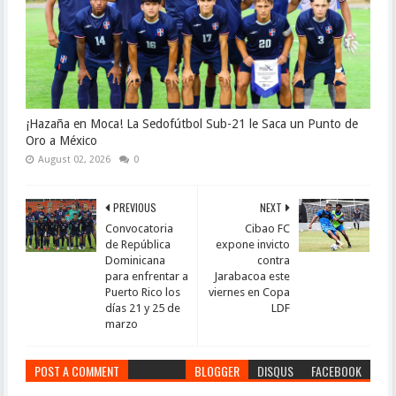
¡Hazaña en Moca! La Sedofútbol Sub-21 le Saca un Punto de
Oro a México
August 02, 2026
0
PREVIOUS
NEXT
Convocatoria
Cibao FC
de República
expone invicto
Dominicana
contra
para enfrentar a
Jarabacoa este
Puerto Rico los
viernes en Copa
días 21 y 25 de
LDF
marzo
POST A COMMENT
BLOGGER
DISQUS
FACEBOOK