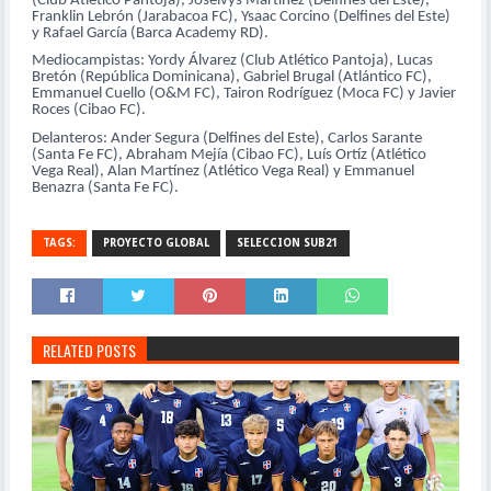
(Club Atlético Pantoja), Joselvys Martínez (Delfines del Este),
Franklin Lebrón (Jarabacoa FC), Ysaac Corcino (Delfines del Este)
y Rafael García (Barca Academy RD).
Mediocampistas: Yordy Álvarez (Club Atlético Pantoja), Lucas
Bretón (República Dominicana), Gabriel Brugal (Atlántico FC),
Emmanuel Cuello (O&M FC), Tairon Rodríguez (Moca FC) y Javier
Roces (Cibao FC).
Delanteros: Ander Segura (Delfines del Este), Carlos Sarante
(Santa Fe FC), Abraham Mejía (Cibao FC), Luís Ortíz (Atlético
Vega Real), Alan Martínez (Atlético Vega Real) y Emmanuel
Benazra (Santa Fe FC).
TAGS:
PROYECTO GLOBAL
SELECCION SUB21
RELATED POSTS