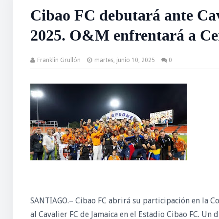
Cibao FC debutará ante Cav
2025. O&M enfrentará a Cen
Franklin Grullón
martes, junio 10, 2025
0
SANTIAGO.– Cibao FC abrirá su participación en la Co
al Cavalier FC de Jamaica en el Estadio Cibao FC. U