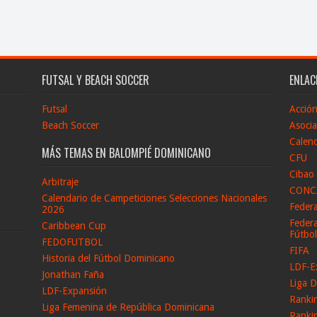
FUTSAL Y BEACH SOCCER
ENLAC
Futsal
Acció
Beach Soccer
Asocia
Calend
MÁS TEMAS EN BALOMPIÉ DOMINICANO
CFU
Cibao
Arbitraje
CONC
Calendario de Campeticiones Selecciones Nacionales
Feder
2026
Federa
Caribbean Cup
Fútbo
FEDOFUTBOL
FIFA
Historia del Fútbol Dominicano
LDF-E
Jonathan Faña
Liga D
LDF-Expansión
Ranki
Liga Femenina de República Dominicana
Ranki