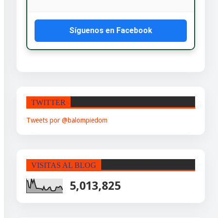
Síguenos en Facebook
TWITTER
Tweets por @balompiedom
VISITAS AL BLOG
5,013,825