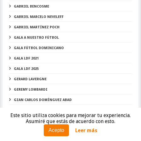
GABRIEL BENCOSME
GABRIEL MARCELO NEVELEFF
GABRIEL MARTÍNEZ POCH
GALA A NUESTRO FÚTBOL
GALA FÚTBOL DOMINICANO
GALA LDF 2021
GALA LDF 2025
GERARD LAVERGNE
GEREMY LOMBARDI
GIAN CARLOS DOMÍNGUEZ ABAD
GIANNI CAVAGLIANO
Este sitio utiliza cookies para mejorar tu experiencia.
Asumiré que estás de acuerdo con esto.
GIANNI INFAANTINO
Leer más
Acepto
GILBERTO ULLOA