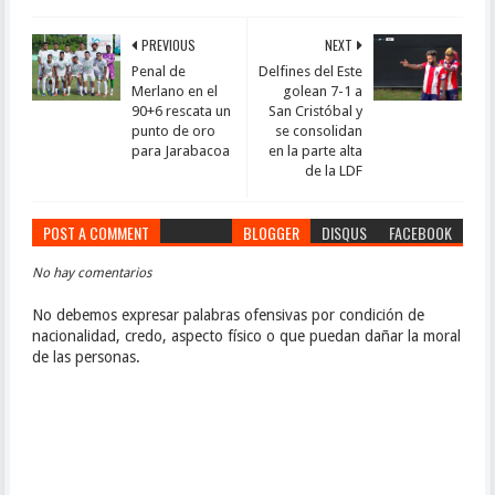
PREVIOUS
NEXT
Penal de
Delfines del Este
Merlano en el
golean 7-1 a
90+6 rescata un
San Cristóbal y
punto de oro
se consolidan
para Jarabacoa
en la parte alta
de la LDF
POST A COMMENT
BLOGGER
DISQUS
FACEBOOK
No hay comentarios
No debemos expresar palabras ofensivas por condición de
nacionalidad, credo, aspecto físico o que puedan dañar la moral
de las personas.