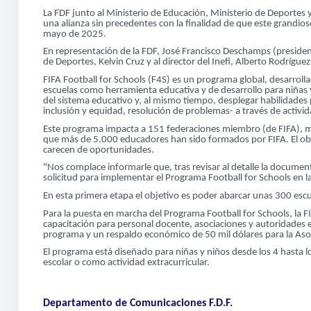
La FDF junto al Ministerio de Educación, Ministerio de Deportes y
una alianza sin precedentes con la finalidad de que este grandios
mayo de 2025.
En representación de la FDF, José Francisco Deschamps (presidente
de Deportes, Kelvin Cruz y al director del Inefi, Alberto Rodrígue
FIFA Football for Schools (F4S) es un programa global, desarrolla
escuelas como herramienta educativa y de desarrollo para niñas y
del sistema educativo y, al mismo tiempo, desplegar habilidades 
inclusión y equidad, resolución de problemas- a través de activid
Este programa impacta a 151 federaciones miembro (de FIFA), má
que más de 5.000 educadores han sido formados por FIFA. El obje
carecen de oportunidades.
"Nos complace informarle que, tras revisar al detalle la documen
solicitud para implementar el Programa Football for Schools en la
En esta primera etapa el objetivo es poder abarcar unas 300 escue
Para la puesta en marcha del Programa Football for Schools, la F
capacitación para personal docente, asociaciones y autoridades 
programa y un respaldo económico de 50 mil dólares para la As
El programa está diseñado para niñas y niños desde los 4 hasta l
escolar o como actividad extracurricular.
Departamento de Comunicaciones F.D.F.