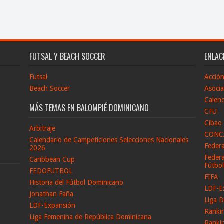
FUTSAL Y BEACH SOCCER
ENLAC
Futsal
Acció
Beach Soccer
Asocia
Calend
MÁS TEMAS EN BALOMPIÉ DOMINICANO
CFU
Cibao
Arbitraje
CONC
Calendario de Campeticiones Selecciones Nacionales
Feder
2026
Federa
Caribbean Cup
Fútbo
FEDOFUTBOL
FIFA
Historia del Fútbol Dominicano
LDF-E
Jonathan Faña
Liga D
LDF-Expansión
Ranki
Liga Femenina de República Dominicana
Ranki