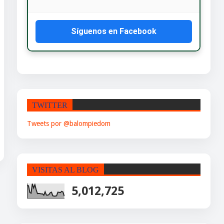
Síguenos en Facebook
TWITTER
Tweets por @balompiedom
VISITAS AL BLOG
5,012,725