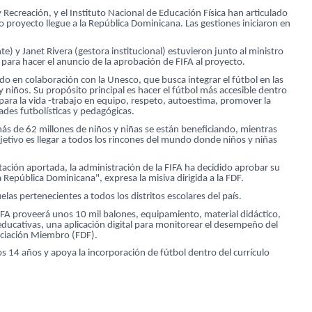
 Recreación, y el Instituto Nacional de Educación Física han articulado
o proyecto llegue a la República Dominicana. Las gestiones iniciaron en
) y Janet Rivera (gestora institucional) estuvieron junto al ministro
z para hacer el anuncio de la aprobación de FIFA al proyecto.
do en colaboración con la Unesco, que busca integrar el fútbol en las
 niños. Su propósito principal es hacer el fútbol más accesible dentro
para la vida -trabajo en equipo, respeto, autoestima, promover la
ades futbolísticas y pedagógicas.
s de 62 millones de niños y niñas se están beneficiando, mientras
tivo es llegar a todos los rincones del mundo donde niños y niñas
tación aportada, la administración de la FIFA ha decidido aprobar su
 República Dominicana", expresa la misiva dirigida a la FDF.
las pertenecientes a todos los distritos escolares del país.
IFA proveerá unos 10 mil balones, equipamiento, material didáctico,
educativas, una aplicación digital para monitorear el desempeño del
ociación Miembro (FDF).
os 14 años y apoya la incorporación de fútbol dentro del currículo