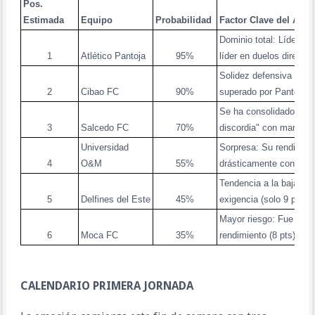
Pos.
Estimada
Equipo
Probabilidad
Factor Clave del Análi
Dominio total: Líder en
1
Atlético Pantoja
95%
líder en duelos directos
Solidez defensiva y con
2
Cibao FC
90%
superado por Pantoja.
Se ha consolidado como
3
Salcedo FC
70%
discordia" con margen s
Universidad
Sorpresa: Su rendimien
4
O&M
55%
drásticamente contra ri
Tendencia a la baja en 
5
Delfines del Este
45%
exigencia (solo 9 pts en
Mayor riesgo: Fue el e
6
Moca FC
35%
rendimiento (8 pts) enf
CALENDARIO PRIMERA JORNADA