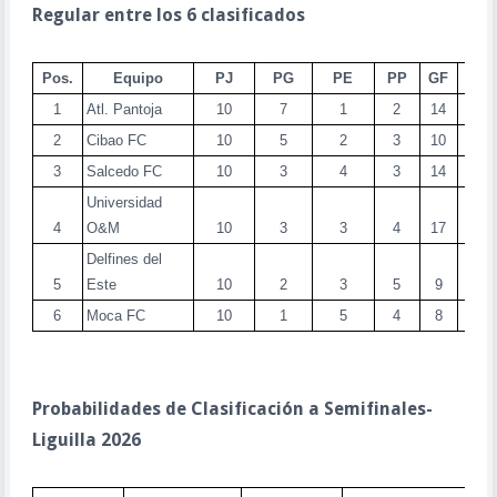
Regular entre los 6 clasificados
Pos.
Equipo
PJ
PG
PE
PP
GF
GC
1
Atl. Pantoja
10
7
1
2
14
6
2
Cibao FC
10
5
2
3
10
8
3
Salcedo FC
10
3
4
3
14
15
Universidad
4
O&M
10
3
3
4
17
16
Delfines del
5
Este
10
2
3
5
9
14
6
Moca FC
10
1
5
4
8
13
Probabilidades de Clasificación a Semifinales-
Liguilla 2026