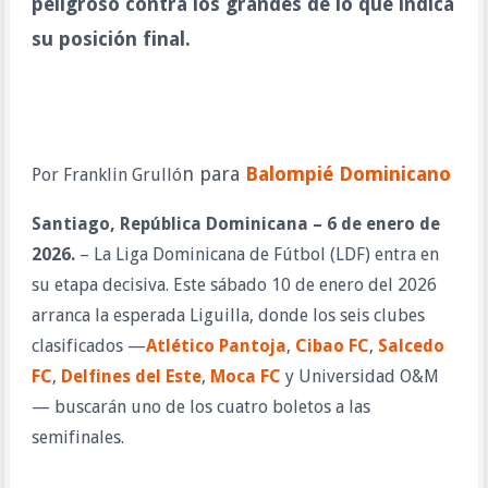
peligroso contra los grandes de lo que indica
su posición final.
n para
Balompié Dominicano
Por Franklin Grulló
Santiago, República Dominicana – 6 de enero de
2026.
– La Liga Dominicana de Fútbol (LDF) entra en
su etapa decisiva. Este sábado 10 de enero del 2026
arranca la esperada Liguilla, donde los seis clubes
clasificados —
Atlético Pantoja
,
Cibao FC
,
Salcedo
FC
,
Delfines del Este
,
Moca FC
y Universidad O&M
— buscarán uno de los cuatro boletos a las
semifinales.