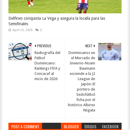
Delfines conquista La Vega y asegura la localía para las
Semifinales
April 25, 2026
0
PREVIOUS
NEXT
Radiografía del
Dominicanos en
Fútbol
el Mercado de
Dominicano:
Invierno-Noam
Rankings FIFA y
Baumann
Concacaf al
asciende a la J2
inicio de 2026
League de
Japón: El
portero de
Sedofútbol
ficha por el
histórico Albirex
Niigata
POST A COMMENT
BLOGGER
DISQUS
FACEBOOK