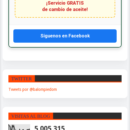
de cambio de aceite!
Síguenos en Facebook
TWITTER
Tweets por @balompiedom
VISITAS AL BLOG
5,005,315