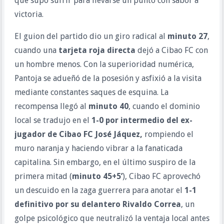
que supo sufrir para llevarse un punto con sabor a
victoria.
El guion del partido dio un giro radical al
minuto 27
,
cuando una
tarjeta roja directa
dejó a Cibao FC con
un hombre menos. Con la superioridad numérica,
Pantoja se adueñó de la posesión y asfixió a la visita
mediante constantes saques de esquina. La
recompensa llegó al
minuto 40
, cuando el dominio
local se tradujo en el
1-0 por intermedio del ex-
jugador de Cibao FC José Jáquez,
rompiendo el
muro naranja y haciendo vibrar a la fanaticada
capitalina. Sin embargo, en el último suspiro de la
primera mitad (
minuto 45+5’
), Cibao FC aprovechó
un descuido en la zaga guerrera para anotar el
1-1
definitivo por su delantero Rivaldo Correa
, un
golpe psicológico que neutralizó la ventaja local antes