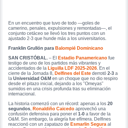
En un encuentro que tuvo de todo —goles de
camerino, penales, expulsiones y remontadas—, el
conjunto cetáceo se llevó los tres puntos con un
ajustado 2-3 que hunde más a los universitarios.
Franklin Grullón para
Balompié Dominicano
SAN CRISTÓBAL.
– El
Estadio Panamericano
fue
testigo de uno de los partidos más vibrantes y
accidentados de la
Liguilla LDF 2025-2026
. En el
cierre de la Jornada 8,
Delfines del Este
derrotó
2-3
a
la
Universidad O&M
en un choque que no dio respiro
desde el pitazo inicial, dejando a los "Omeyas"
sumidos en una crisis profunda tras su eliminación
internacional.
La historia comenzó con un récord: apenas a los
20
segundos
,
Ronaldiño Caicedo
aprovechó una
confusión defensiva para poner el
1-0
a favor de la
O&M. Sin embargo, la alegría fue efímera. Delfines
reaccionó con un zapatazo de
Esmarlin Segura
al