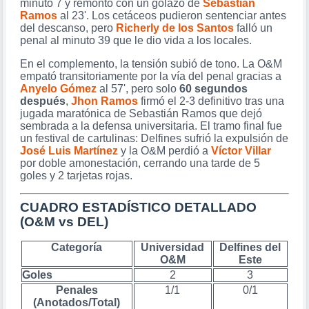
minuto 7 y remontó con un golazo de
Sebastián
Ramos
al 23'. Los cetáceos pudieron sentenciar antes
del descanso, pero
Richerly de los Santos
falló un
penal al minuto 39 que le dio vida a los locales.
En el complemento, la tensión subió de tono. La O&M
empató transitoriamente por la vía del penal gracias a
Anyelo Gómez
al 57', pero solo
60 segundos
después
,
Jhon Ramos
firmó el 2-3 definitivo tras una
jugada maratónica de Sebastián Ramos que dejó
sembrada a la defensa universitaria. El tramo final fue
un festival de cartulinas: Delfines sufrió la expulsión de
José Luis Martínez
y la O&M perdió a
Víctor Villar
por doble amonestación, cerrando una tarde de 5
goles y 2 tarjetas rojas.
CUADRO ESTADÍSTICO DETALLADO
(O&M vs DEL)
Categoría
Universidad
Delfines del
O&M
Este
Goles
2
3
Penales
1/1
0/1
(Anotados/Total)