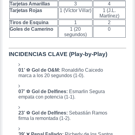
Tarjetas Amarillas
3
4
Tarjetas Rojas
1 (Víctor Villar)
1 (J.L.
Martínez)
Tiros de Esquina
1
2
Goles de Camerino
1 (20
0
segundos)
INCIDENCIAS CLAVE (Play-by-Play)
01’
⚽
Gol de O&M:
Ronaldiño Caicedo
marca a los 20 segundos (1-0).
07’
⚽
Gol de Delfines:
Esmarlin Segura
empata con potencia (1-1).
23’
⚽
Gol de Delfines:
Sebastián Ramos
firma la remontada (1-2).
39’
❌
Penal Fallado:
Richerly de los Santos