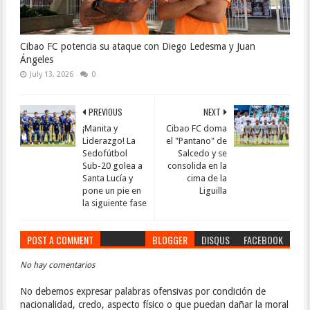
Cibao FC potencia su ataque con Diego Ledesma y Juan
Ángeles
July 13, 2026
0
PREVIOUS
NEXT
¡Manita y
Cibao FC doma
Liderazgo! La
el "Pantano" de
Sedofútbol
Salcedo y se
Sub-20 golea a
consolida en la
Santa Lucía y
cima de la
pone un pie en
Liguilla
la siguiente fase
POST A COMMENT
BLOGGER
DISQUS
FACEBOOK
No hay comentarios
No debemos expresar palabras ofensivas por condición de
nacionalidad, credo, aspecto físico o que puedan dañar la moral