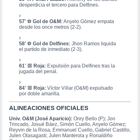
desperdicia el tercero para Delfines.
57’
⚽
Gol de O&M:
Anyelo Gómez empata
desde los once metros (2-2).
58’
⚽
Gol de Delfines:
Jhon Ramos liquida
el partido de inmediato (2-3).
61’
🟥
Roja:
Expulsión para Delfines tras la
jugada del penal.
84’
🟥
Roja:
Víctor Villar (O&M) expulsado
por doble amarilla.
ALINEACIONES OFICIALES
Univ. O&M (José Aparicio):
Onry Bello (P); Jon
Trincado, Josué Báez, Simón Cuello, Anyelo Gómez;
Reyvin de la Rosa, Emmanuel Cuello, Gabriel Castillo,
Julen Olasagasti; Julen Manterola y Ronaldiño