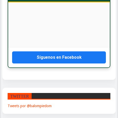
📍
Ave. Frank Grullón #44
San Francisco de Macorís
Piezas y neumáticos para todas las marcas de vehículos.
Síguenos en Facebook
TWITTER
Tweets por @balompiedom