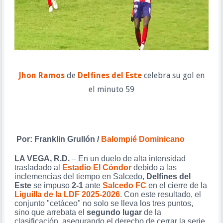
Jhon Ramos
de
Delfines del Este
celebra su gol en
el minuto 59
Por: Franklin Grullón /
Balompié Dominicano
LA VEGA, R.D.
– En un duelo de alta intensidad
trasladado al
Estadio El Cóndor
debido a las
inclemencias del tiempo en Salcedo,
Delfines del
Este
se impuso
2-1
ante
Salcedo FC
en el cierre de la
Liguilla de la LDF 2025-2026
. Con este resultado, el
conjunto "cetáceo" no solo se lleva los tres puntos,
sino que arrebata el
segundo lugar
de la
clasificación, asegurando el derecho de cerrar la serie