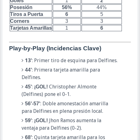
Goles
1
2
Posesión
56%
44%
Tiros a Puerta
6
5
Corners
3
3
Tarjetas Amarillas
1
6
Play-by-Play (Incidencias Clave)
13'
: Primer tiro de esquina para Delfines.
: Primera tarjeta amarilla para
44'
Delfines.
:
Christopher Almonte
45'
¡GOL!
(Delfines) pone el 0-1.
: Doble amonestación amarilla
56'-57'
para Delfines en plena presión local.
:
Jhon Ramos aumenta la
59'
¡GOL!
ventaja para Delfines (0-2).
: Quinta tarjeta amarilla para los
68'