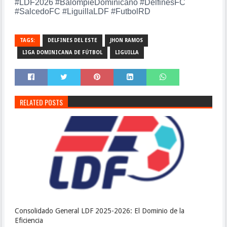
#LDF2026 #BalompieDominicano #DelfinesFC
#SalcedoFC #LiguillaLDF #FutbolRD
TAGS:
DELFINES DEL ESTE
JHON RAMOS
LIGA DOMINICANA DE FÚTBOL
LIGUILLA
RELATED POSTS
Consolidado General LDF 2025-2026: El Dominio de la
Eficiencia