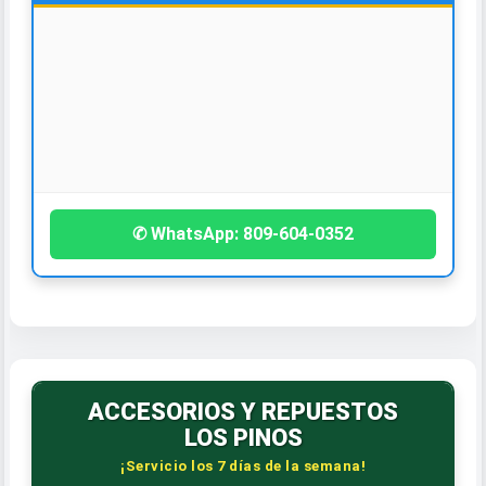
🚗️🏥
ASESORÍA Y VENTAS DE SEGUROS
¡Contáctanos hoy!
• Vehículo • Propiedad
• Salud • Vida • Viaje
✆ WhatsApp: 809-604-0352
ACCESORIOS Y REPUESTOS
LOS PINOS
¡Servicio los 7 días de la semana!