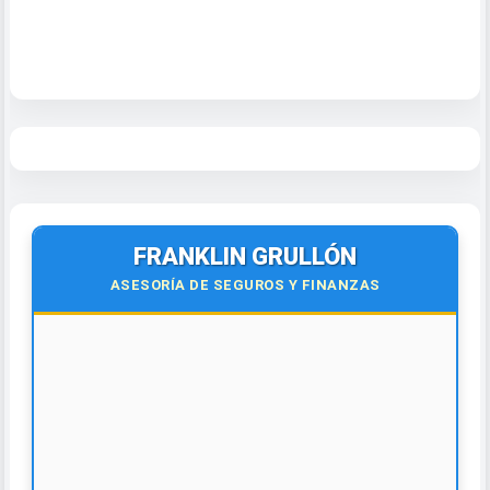
FRANKLIN GRULLÓN
ASESORÍA DE SEGUROS Y FINANZAS
🚗️🏥
ASESORÍA Y VENTAS DE SEGUROS
¡Contáctanos hoy!
• Vehículo • Propiedad
• Salud • Vida • Viaje