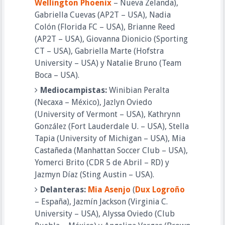
Wellington Phoenix
 – Nueva Zelanda), 
Gabriella Cuevas (AP2T – USA), Nadia 
Colón (Florida FC – USA), Brianne Reed 
(AP2T – USA), Giovanna Dionicio (Sporting 
CT – USA), Gabriella Marte (Hofstra 
University – USA) y Natalie Bruno (Team 
Boca – USA).
Mediocampistas:
 Winibian Peralta 
(Necaxa – México), Jazlyn Oviedo 
(University of Vermont – USA), Kathrynn 
González (Fort Lauderdale U. – USA), Stella 
Tapia (University of Michigan – USA), Mia 
Castañeda (Manhattan Soccer Club – USA), 
Yomerci Brito (CDR 5 de Abril – RD) y 
Jazmyn Díaz (Sting Austin – USA).
Delanteras:
Mia Asenjo
 (
Dux Logroño
– España), Jazmín Jackson (Virginia C. 
University – USA), Alyssa Oviedo (Club 