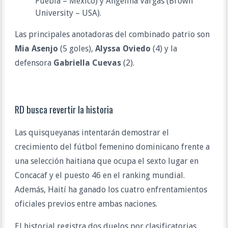
Puebla – México) y Angelina Vargas (Brown 
University – USA).
Las principales anotadoras del combinado patrio son 
Mia Asenjo
 (5 goles), 
Alyssa Oviedo
 (4) y la 
defensora 
Gabriella Cuevas
 (2).
RD busca revertir la historia
Las quisqueyanas intentarán demostrar el 
crecimiento del fútbol femenino dominicano frente a 
una selección haitiana que ocupa el sexto lugar en 
Concacaf y el puesto 46 en el ranking mundial. 
Además, Haití ha ganado los cuatro enfrentamientos 
oficiales previos entre ambas naciones.
El historial registra dos duelos por clasificatorias 