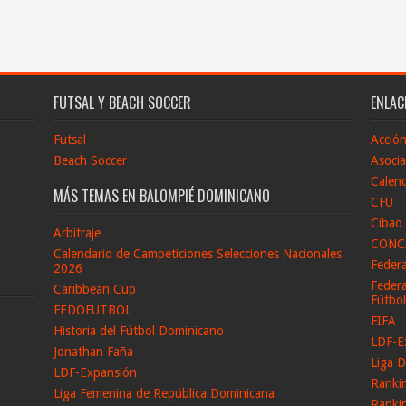
FUTSAL Y BEACH SOCCER
ENLAC
Futsal
Acció
Beach Soccer
Asocia
Calend
MÁS TEMAS EN BALOMPIÉ DOMINICANO
CFU
Cibao
Arbitraje
CONC
Calendario de Campeticiones Selecciones Nacionales
Feder
2026
Federa
Caribbean Cup
Fútbo
FEDOFUTBOL
FIFA
Historia del Fútbol Dominicano
LDF-E
Jonathan Faña
Liga D
LDF-Expansión
Ranki
Liga Femenina de República Dominicana
Ranki