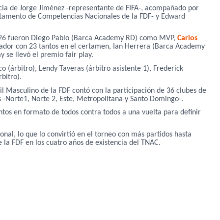
ia de Jorge Jiménez -representante de FIFA-, acompañado por
artamento de Competencias Nacionales de la FDF- y Edward
6 fueron Diego Pablo (Barca Academy RD) como MVP,
Carlos
or con 23 tantos en el certamen, Ian Herrera (Barca Academy
e llevó el premio fair play.
o (árbitro), Lendy Taveras (árbitro asistente 1), Frederick
bitro).
 Masculino de la FDF contó con la participación de 36 clubes de
s -Norte1, Norte 2, Este, Metropolitana y Santo Domingo-.
ntos en formato de todos contra todos a una vuelta para definir
ional, lo que lo convirtió en el torneo con más partidos hasta
la FDF en los cuatro años de existencia del TNAC.