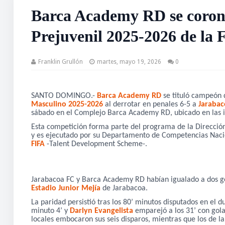
Barca Academy RD se coro
Prejuvenil 2025-2026 de la
Franklin Grullón
martes, mayo 19, 2026
0
SANTO DOMINGO.-
Barca Academy RD
se tituló campeón 
Masculino 2025-2026
al derrotar en penales 6-5 a
Jarabac
sábado en el Complejo Barca Academy RD, ubicado en las i
Esta competición forma parte del programa de la Dirección
y es ejecutado por su Departamento de Competencias Nacio
FIFA
-Talent Development Scheme-.
Jarabacoa FC y Barca Academy RD habían igualado a dos gol
Estadio Junior Mejía
de Jarabacoa.
La paridad persistió tras los 80’ minutos disputados en el d
minuto 4’ y
Darlyn Evangelista
emparejó a los 31’ con golaz
locales embocaron sus seis disparos, mientras que los de l