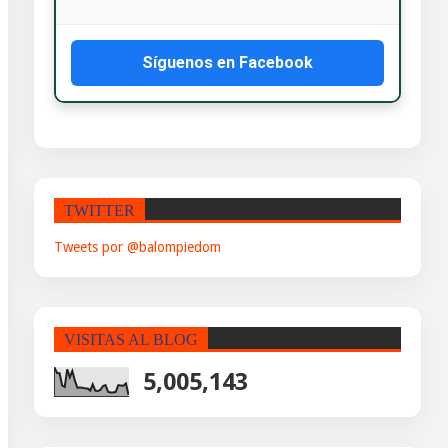
Síguenos en Facebook
TWITTER
Tweets por @balompiedom
VISITAS AL BLOG
5,005,143