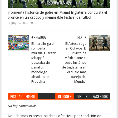
¡Tormenta histórica de goles en Miami! Inglaterra conquista el
bronce en un caótico y memorable festival de fútbol
July 19, 2026
0
PREVIOUS
NEXT
El martillo galo
El Azteca ruge
rompe la
en Octavos: El
muralla guaraní:
invicto de
Mbappé
México ante el
destraba de
peso histórico
penal un
de Inglaterra en
monólogo
el duelo más
absoluto en
parejo del
Filadelfia
Mundial
POST A COMMENT
BLOGGER
DISQUS
FACEBOOK
No hay comentarios
No debemos expresar palabras ofensivas por condición de