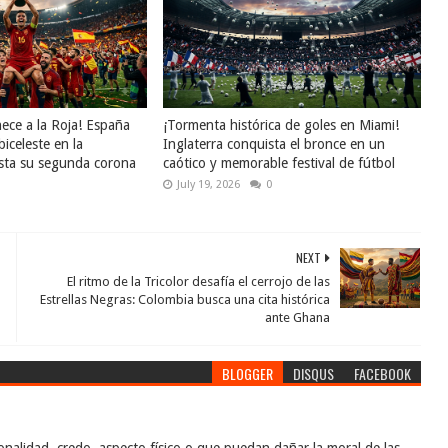
enece a la Roja! España
¡Tormenta histórica de goles en Miami!
biceleste en la
Inglaterra conquista el bronce en un
sta su segunda corona
caótico y memorable festival de fútbol
July 19, 2026
0
NEXT
El ritmo de la Tricolor desafía el cerrojo de las
Estrellas Negras: Colombia busca una cita histórica
ante Ghana
BLOGGER
DISQUS
FACEBOOK