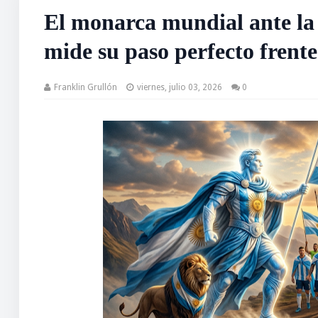
El monarca mundial ante la 
mide su paso perfecto frent
Franklin Grullón
viernes, julio 03, 2026
0