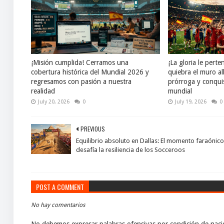
¡Misión cumplida! Cerramos una
¡La gloria le pert
cobertura histórica del Mundial 2026 y
quiebra el muro al
regresamos con pasión a nuestra
prórroga y conqui
realidad
mundial
July 20, 2026
0
July 19, 2026
0
PREVIOUS
Equilibrio absoluto en Dallas: El momento faraónico
desafía la resiliencia de los Socceroos
POST A COMMENT
No hay comentarios