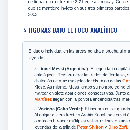
de firmar un electrizante 2-2 frente a Uruguay. Con es
que se mantiene invicto en sus tres primeros partidos
2002.
⭐ FIGURAS BAJO EL FOCO ANALÍTICO
El duelo individual en las áreas pondrá a prueba al má
leyenda:
Lionel Messi (Argentina):
El legendario capitá
antológicos. Tras vulnerar las redes de Jordania, 
distinción de máximo goleador histórico de las
Cop
Klose. Asimismo, Messi grabó su nombre como el pr
marcar en siete apariciones consecutivas. Junto a
Martínez
llegan con la pólvora encendida tras mar
Vozinha (Cabo Verde):
El incombustible guardam
Al colgar el cero frente a Arabia Saudí, se convirti
o más en hilvanar múltiples vallas invictas en u
leyendas de la talla de
Peter Shilton
y
Dino Zoff
.