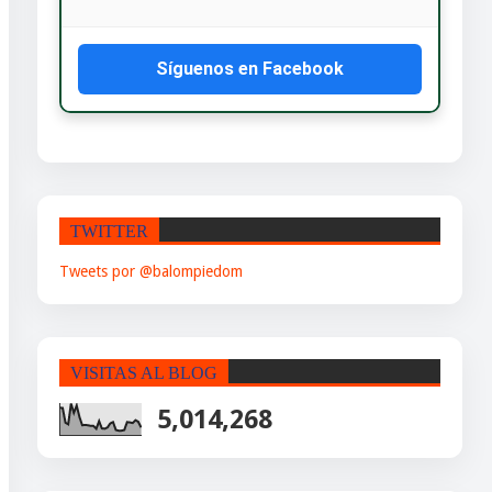
Síguenos en Facebook
TWITTER
Tweets por @balompiedom
VISITAS AL BLOG
5,014,268