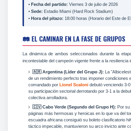
•
Fecha del partido:
Viernes 3 de julio de 2026
•
Sede:
Estadio Miami (Hard Rock Stadium)
•
Hora del pitazo:
18:00 horas (Horario del Este de E
🛤️ EL CAMINAR EN LA FASE DE GRUPOS
La dinámica de ambos seleccionados durante la etapa r
incontestable del campeón vigente frente a la resiliencia
🇦🇷 Argentina (Líder del Grupo J):
La "Albicelest
de un rendimiento perfecto tras imponer condiciones 
comandado por
Lionel Scaloni
debutó venciendo 3-0 a
su participación sectorial derrotando por 3-1 a la deb
colectiva arrolladora.
🇨🇻 Cabo Verde (Segundo del Grupo H):
Por su 
páginas más hermosas y heroicas en lo que va del tor
escuadra africana consiguió su boleto clasificatorio 
táctico impecable, mantuvieron su arco invicto ante 