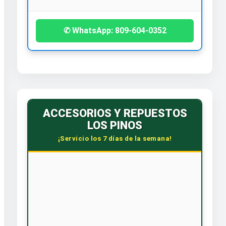
✆ WhatsApp: 809-604-0352
ACCESORIOS Y REPUESTOS
LOS PINOS
¡Servicio los 7 días de la semana!
🕒 HORARIO CORRIDO
Lunes a Sábado: 7:30 AM - 6:00 PM
Dom. y Feriados: 8:00 AM - 12:00 PM
📞 CONTÁCTANOS
WhatsApp: 809-588-4240