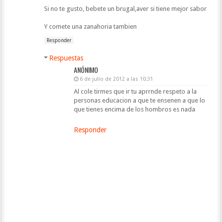
Si no te gusto, bebete un brugal,aver si tiene mejor sabor
Y comete una zanahoria tambien
Responder
Respuestas
ANÓNIMO
6 de julio de 2012 a las 10:31
Al cole tirmes que ir tu aprrnde respeto a la
personas educacion a que te ensenen a que lo
que tienes encima de los hombros es nada
Responder