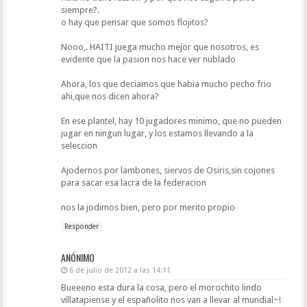
siempre?.
o hay que pensar que somos flojitos?
Nooo,. HAITI juega mucho mejor que nosotros, es
evidente que la pasion nos hace ver nublado
Ahora, los que deciamos que habia mucho pecho frio
ahi,que nos dicen ahora?
En ese plantel, hay 10 jugadores minimo, que no pueden
jugar en ningun lugar, y los estamos llevando a la
seleccion
Ajodernos por lambones, siervos de Osiris,sin cojones
para sacar esa lacra de la federacion
nos la jodimos bien, pero por merito propio
Responder
ANÓNIMO
6 de julio de 2012 a las 14:11
Bueeeno esta dura la cosa, pero el morochito lindo
villatapiense y el españolito nos van a llevar al mundial~!