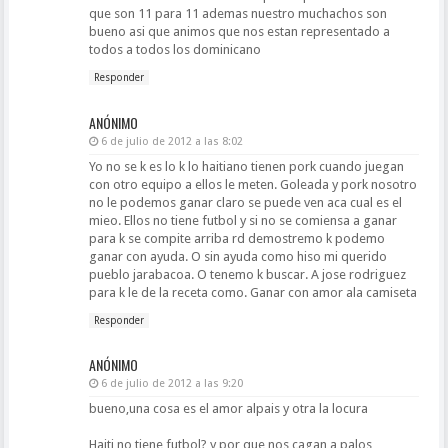
que son 11 para 11 ademas nuestro muchachos son
bueno asi que animos que nos estan representado a
todos a todos los dominicano
Responder
ANÓNIMO
6 de julio de 2012 a las 8:02
Yo no se k es lo k lo haitiano tienen pork cuando juegan
con otro equipo a ellos le meten. Goleada y pork nosotro
no le podemos ganar claro se puede ven aca cual es el
mieo. Ellos no tiene futbol y si no se comiensa a ganar
para k se compite arriba rd demostremo k podemo
ganar con ayuda. O sin ayuda como hiso mi querido
pueblo jarabacoa. O tenemo k buscar. A jose rodriguez
para k le de la receta como. Ganar con amor ala camiseta
Responder
ANÓNIMO
6 de julio de 2012 a las 9:20
bueno,una cosa es el amor alpais y otra la locura
Haiti no tiene futbol? y por que nos cagan a palos