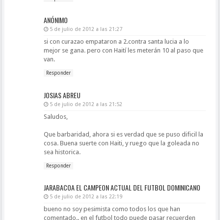
ANÓNIMO
5 de julio de 2012 a las 21:27
si con curazao empataron a 2.contra santa lucia a lo
mejor se gana. pero con Haití les meterán 10 al paso que
van.
Responder
JOSIAS ABREU
5 de julio de 2012 a las 21:52
Saludos,
Que barbaridad, ahora si es verdad que se puso dificil la
cosa. Buena suerte con Haiti, y ruego que la goleada no
sea historica.
Responder
JARABACOA EL CAMPEON ACTUAL DEL FUTBOL DOMINICANO
5 de julio de 2012 a las 22:19
bueno no soy pesimista como todos los que han
comentado.. en el futbol todo puede pasar recuerden