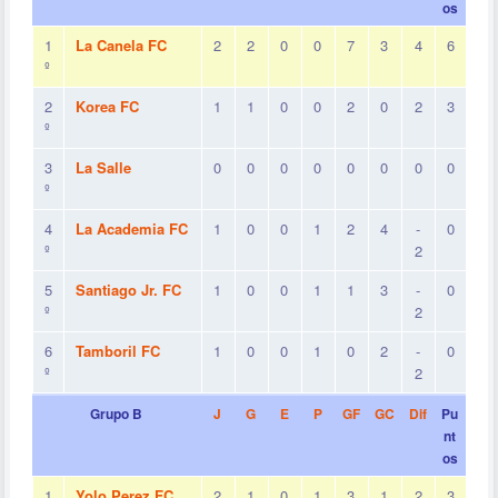
os
1
La Canela FC
2
2
0
0
7
3
4
6
º
2
Korea FC
1
1
0
0
2
0
2
3
º
3
La Salle
0
0
0
0
0
0
0
0
º
4
La Academia FC
1
0
0
1
2
4
-
0
º
2
5
Santiago Jr. FC
1
0
0
1
1
3
-
0
º
2
6
Tamboril FC
1
0
0
1
0
2
-
0
º
2
Grupo B
J
G
E
P
GF
GC
Dif
Pu
nt
os
1
Yolo Perez FC
2
1
0
1
3
1
2
3