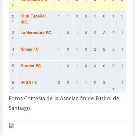
º
2
Club Español
1
1
0
0
1
0
1
3
º
INC.
3
La Herradura FC
1
0
1
0
2
2
0
1
º
4
Nibaje FC
1
0
1
0
2
2
0
1
º
5
Gurabo FC
1
0
1
0
0
0
0
1
º
6
IPISA FC
2
0
1
1
0
3
-
1
º
3
Fotos Cortesía de la Asociación de Fútbol de
Santiago