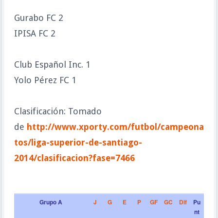
Gurabo FC 2
IPISA FC 2
Club Español Inc. 1
Yolo Pérez FC 1
Clasificación: Tomado
de
http://www.xporty.com/futbol/campeona
tos/liga-superior-de-santiago-
2014/clasificacion?fase=7466
Grupo A
J
G
E
P
GF
GC
Dif
Pu
nt